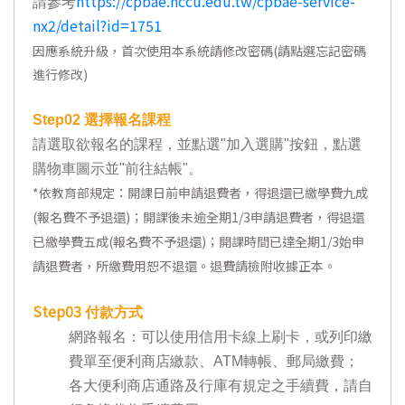
https://cpbae.nccu.edu.tw/cpbae-service-
請參考
nx2/detail?id=1751
因應系統升級，首次使用本系統請修改密碼(請點選忘記密碼
進行修改)
Step02
選擇報名課程
請選取欲報名的課程，並點選"加入選購"按鈕，點選
購物車圖示並"前往結帳"。
*
依教育部規定：開課日前申請退費者，得退還已繳學費九成
(報名費不予退還)；開課後未逾全期1/3申請退費者，得退還
已繳學費五成(報名費不予退還)；開課時間已達全期1/3始申
請退費者，所繳費用恕不退還。退費請檢附收據正本。
Step03
付款方式
網路報名：可以使用信用卡線上刷卡，或列印繳
費單至便利商店繳款、ATM轉帳、郵局繳費；
各大便利商店通路及行庫有規定之手續費，請自