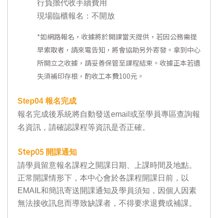
行負擔代收手續費用
現場臨櫃報名：不開放
*
如網路報名，收據將於開課當天提供，若因公務需提
早索取者，請來電告知，將會協助另外寄發。拿到中心
所開立之收據，請妥善保管至課程結束。收據正本若遺
失須補印存根，酌收工本費100元。
Step04
報名完成
報名完成後系統將自動發送email或至學員專區查詢報
名資訊，請確認課程等資訊是否正確。
Step05
開課通知
請學員留意報名課程之開課日期、上課時間及地點。
正常開課情形下，本中心會於各課程開課日前，以
EMAIL和簡訊寄送開課通知及學員須知，因個人因素
無法接收訊息而導致缺課者，不得要求退費或補課。