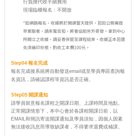
行負擔代收手續費用
現場臨櫃報名：不開放
*
如網路報名，收據將於開課當天提供，若因公務需提
早索取者，請來電告知，將會協助另外寄發。拿到中心
所開立之收據，請妥善保管至課程結束。收據正本若遺
失須補印存根，酌收工本費100元。
Step04
報名完成
報名完成後系統將自動發送email或至學員專區查詢報
名資訊，請確認課程等資訊是否正確。
Step05
開課通知
請學員留意報名課程之開課日期、上課時間及地點。
正常開課情形下，本中心會於各課程開課日前，以
EMAIL和簡訊寄送開課通知及學員須知，因個人因素
無法接收訊息而導致缺課者，不得要求退費或補課。