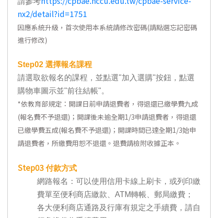
https://cpbae.nccu.edu.tw/cpbae-service-
請參考
nx2/detail?id=1751
因應系統升級，首次使用本系統請修改密碼(請點選忘記密碼
進行修改)
Step02
選擇報名課程
請選取欲報名的課程，並點選"加入選購"按鈕，點選
購物車圖示並"前往結帳"。
*
依教育部規定：開課日前申請退費者，得退還已繳學費九成
(報名費不予退還)；開課後未逾全期1/3申請退費者，得退還
已繳學費五成(報名費不予退還)；開課時間已達全期1/3始申
請退費者，所繳費用恕不退還。退費請檢附收據正本。
Step03
付款方式
網路報名：可以使用信用卡線上刷卡，或列印繳
費單至便利商店繳款、ATM轉帳、郵局繳費；
各大便利商店通路及行庫有規定之手續費，請自