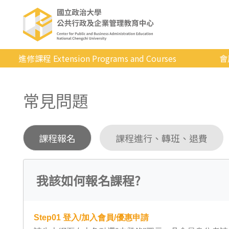
進修課程 Extension Programs and Courses
會
全部課程
常見問題
專業/學分
證照/考試
課程報名
課程進行、轉班、退費
商管/永續
科技/生活
我該如何報名課程?
健康運動
英語
Step01
登入/加入會員/優惠申請
日韓語