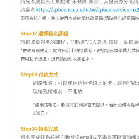
請先本網頁右上角點選"未登錄"圖示，具會員身分者請
東南亞語
https://cpbae.nccu.edu.tw/cpbae-service-nx
請參考
因應系統升級，首次使用本系統請修改密碼(請點選忘記密碼進
歐語及其他
語言檢定
Step02
選擇報名課程
請選取欲報名的課程，並點選"加入選購"按鈕，點選購
採購專業
*
依教育部規定：開課日前申請退費者，得退還已繳學費九成(報
隨班附讀
費用恕不退還。退費請檢附收據正本。
免費講座
Step03
付款方式
網路報名：可以使用信用卡線上刷卡，或列印繳
現場臨櫃報名：不開放
*
如網路報名，收據將於開課當天提供，若因公務需提
100元。
Step04
報名完成
報名完成後系統將自動發送email或至學員專區查詢