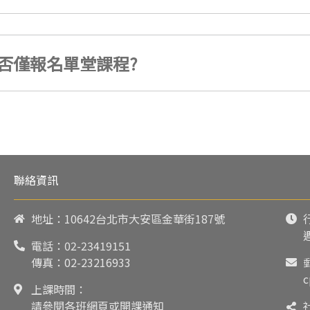
否僅報名單堂課程?
聯絡資訊
地址：10642台北市大安區金華街187號
電話：
02-23419151
傳真：02-23216933
c
上課時間：
請參閱各班網頁或開課通知