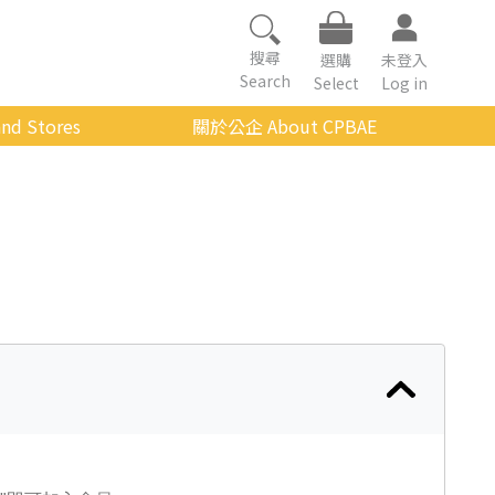
搜尋
選購
未登入
Search
Select
Log in
nd Stores
關於公企 About CPBAE
數位學習平台
經營理念
公企中心介紹
組織架構與人員職掌
傳承與延續
影音公企
建築與公共藝術