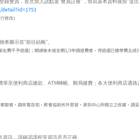
登錄會員，首次加入請點選"會員註冊"，填寫基本資料後按"送出
2/detail?id=1751
行修改)
物車圖示並"前往結帳"。
名費不予退還)；開課後未逾全期1/3申請退費者，得退還已繳學費五成(
費單至便利商店繳款、ATM轉帳、郵局繳費；各大便利商店通路
早索取者，請來電告知，將會協助另外寄發。拿到中心所開立之收據，請
報名資訊，請確認課程等資訊是否正確。