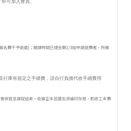
"即可加入會員。
報名費不予退還)；開課時間已達全期1/3始申請退費者，所繳
及行庫有規定之手續費，請自行負擔代收手續費用
妥善保管至課程結束。收據正本若遺失須補印存根，酌收工本費