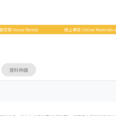
展空間 Venue Rental
線上專區 Online Materials a
空間介紹
國立政治大學 Moodle 
場地租借
線上商城
申請流程
資料申請
使用辦法
會展快訊
歷年活動