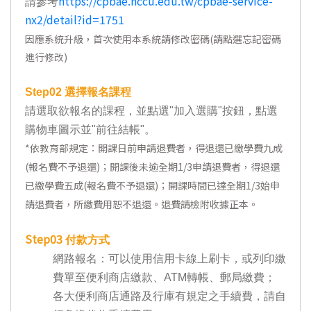
https://cpbae.nccu.edu.tw/cpbae-service-
請參考
nx2/detail?id=1751
因應系統升級，首次使用本系統請修改密碼(請點選忘記密碼
進行修改)
Step02
選擇報名課程
請選取欲報名的課程，並點選"加入選購"按鈕，點選
購物車圖示並"前往結帳"。
*
依教育部規定：開課日前申請退費者，得退還已繳學費九成
(報名費不予退還)；開課後未逾全期1/3申請退費者，得退還
已繳學費五成(報名費不予退還)；開課時間已達全期1/3始申
請退費者，所繳費用恕不退還。退費請檢附收據正本。
Step03
付款方式
網路報名：可以使用信用卡線上刷卡，或列印繳
費單至便利商店繳款、ATM轉帳、郵局繳費；
各大便利商店通路及行庫有規定之手續費，請自