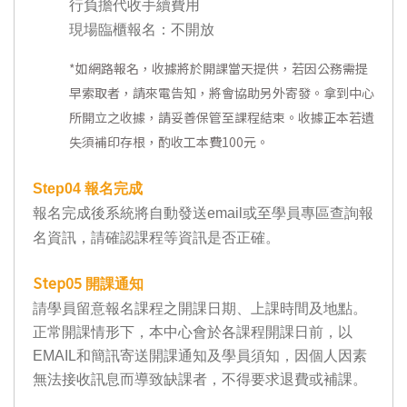
行負擔代收手續費用
現場臨櫃報名：不開放
*
如網路報名，收據將於開課當天提供，若因公務需提
早索取者，請來電告知，將會協助另外寄發。拿到中心
所開立之收據，請妥善保管至課程結束。收據正本若遺
失須補印存根，酌收工本費100元。
Step04
報名完成
報名完成後系統將自動發送email或至學員專區查詢報
名資訊，請確認課程等資訊是否正確。
Step05
開課通知
請學員留意報名課程之開課日期、上課時間及地點。
正常開課情形下，本中心會於各課程開課日前，以
EMAIL和簡訊寄送開課通知及學員須知，因個人因素
無法接收訊息而導致缺課者，不得要求退費或補課。