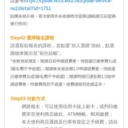
https://cpbae.nccu.edu.tw/cpbae-service-
請參考
nx2/detail?id=1751
因應系統升級，首次使用本系統請修改密碼(請點選忘記密碼
進行修改)
Step02
選擇報名課程
請選取欲報名的課程，並點選"加入選購"按鈕，點選
購物車圖示並"前往結帳"。
*
依教育部規定：開課日前申請退費者，得退還已繳學費九成
(報名費不予退還)；開課後未逾全期1/3申請退費者，得退還
已繳學費五成(報名費不予退還)；開課時間已達全期1/3始申
請退費者，所繳費用恕不退還。退費請檢附收據正本。
Step03
付款方式
網路報名：可以使用信用卡線上刷卡，或列印繳
費單至便利商店繳款、ATM轉帳、郵局繳費；
各大便利商店通路及行庫有規定之手續費，請自