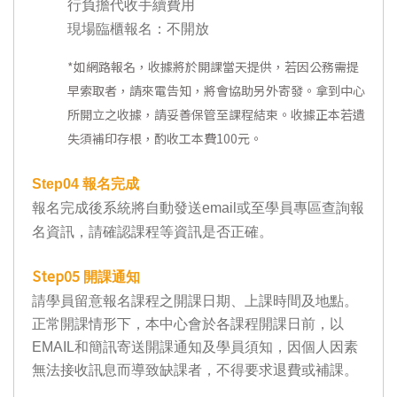
行負擔代收手續費用
現場臨櫃報名：不開放
*
如網路報名，收據將於開課當天提供，若因公務需提
早索取者，請來電告知，將會協助另外寄發。拿到中心
所開立之收據，請妥善保管至課程結束。收據正本若遺
失須補印存根，酌收工本費100元。
Step04
報名完成
報名完成後系統將自動發送email或至學員專區查詢報
名資訊，請確認課程等資訊是否正確。
Step05
開課通知
請學員留意報名課程之開課日期、上課時間及地點。
正常開課情形下，本中心會於各課程開課日前，以
EMAIL和簡訊寄送開課通知及學員須知，因個人因素
無法接收訊息而導致缺課者，不得要求退費或補課。