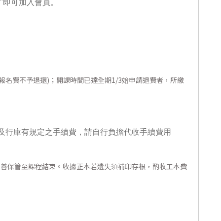
"即可加入會員。
報名費不予退還)；開課時間已達全期1/3始申請退費者，所繳
及行庫有規定之手續費，請自行負擔代收手續費用
妥善保管至課程結束。收據正本若遺失須補印存根，酌收工本費