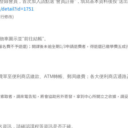
登錄會員，首次加入請點選"會員註冊"，填寫基本資料後按"送出
2/detail?id=1751
行修改)
物車圖示並"前往結帳"。
名費不予退還)；開課後未逾全期1/3申請退費者，得退還已繳學費五成(
費單至便利商店繳款、ATM轉帳、郵局繳費；各大便利商店通路
早索取者，請來電告知，將會協助另外寄發。拿到中心所開立之收據，請
報名資訊，請確認課程等資訊是否正確。