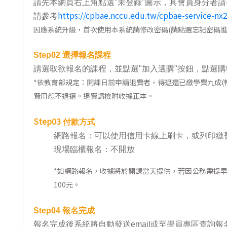
請先本網頁右上角點選"未登錄"圖示，具會員身分者請
東南亞語
https://cpbae.nccu.edu.tw/cpbae-service-nx
請參考
因應系統升級，首次使用本系統請修改密碼(請點選忘記密碼進
歐語及其他
語言檢定
Step02
選擇報名課程
請選取欲報名的課程，並點選"加入選購"按鈕，點選購
採購專業
*
依教育部規定：開課日前申請退費者，得退還已繳學費九成(報
隨班附讀
費用恕不退還。退費請檢附收據正本。
免費講座
Step03
付款方式
網路報名：可以使用信用卡線上刷卡，或列印繳
現場臨櫃報名：不開放
*
如網路報名，收據將於開課當天提供，若因公務需提
100元。
Step04
報名完成
報名完成後系統將自動發送email或至學員專區查詢