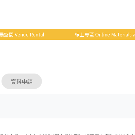
展空間 Venue Rental
線上專區 Online Materials a
空間介紹
國立政治大學 Moodle 
場地租借
線上商城
申請流程
資料申請
使用辦法
會展快訊
歷年活動