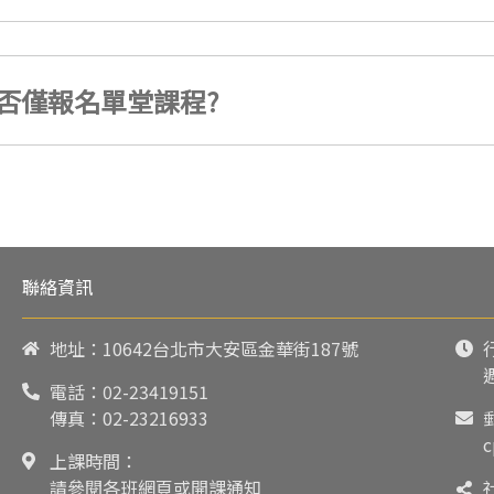
否僅報名單堂課程?
聯絡資訊
地址：10642台北市大安區金華街187號
電話：
02-23419151
傳真：02-23216933
c
上課時間：
請參閱各班網頁或開課通知