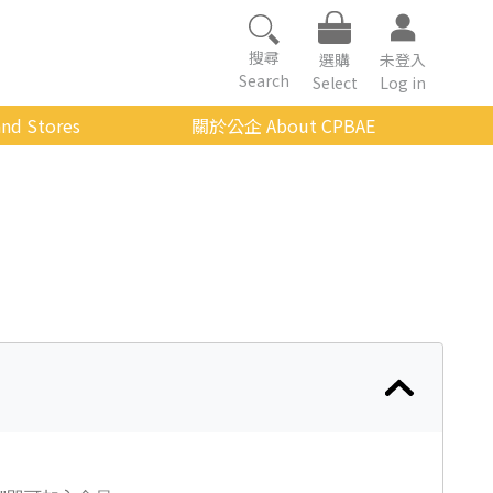
搜尋
選購
未登入
Search
Select
Log in
nd Stores
關於公企 About CPBAE
數位學習平台
經營理念
公企中心介紹
組織架構與人員職掌
傳承與延續
影音公企
建築與公共藝術