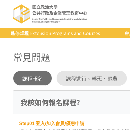
進修課程 Extension Programs and Courses
會
全部課程
常見問題
專業/學分
證照/考試
課程報名
課程進行、轉班、退費
商管/永續
科技/生活
我該如何報名課程?
健康運動
英語
Step01
登入/加入會員/優惠申請
日韓語