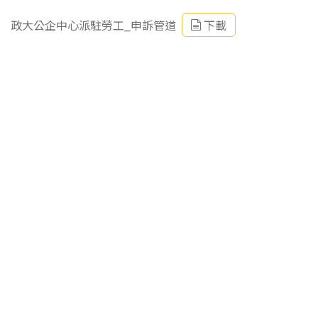
政大公企中心派駐勞工_申訴管道
下載