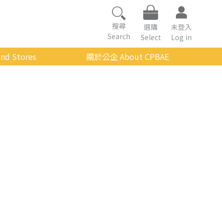
搜尋
選購
未登入
Search
Select
Log in
nd Stores
關於公企 About CPBAE
數位學習平台
經營理念
公企中心介紹
組織架構與人員職掌
傳承與延續
影音公企
建築與公共藝術