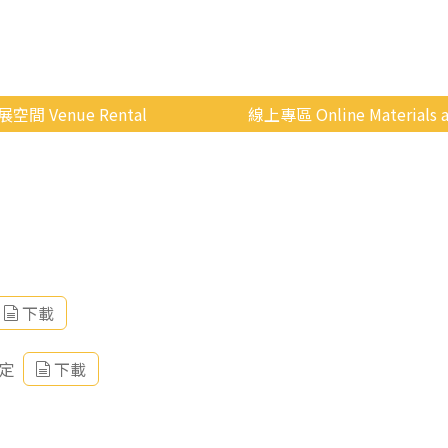
展空間 Venue Rental
線上專區 Online Materials a
空間介紹
國立政治大學 Moodle 
場地租借
線上商城
申請流程
使用辦法
會展快訊
下載
歷年活動
定
下載