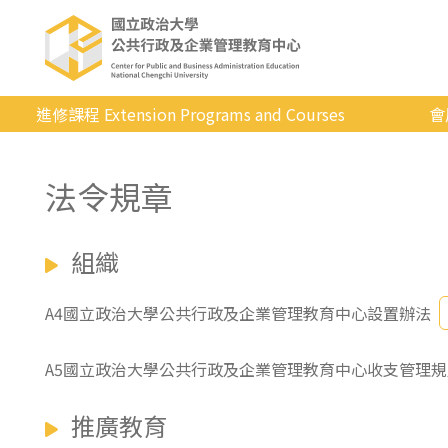
進修課程 Extension Programs and Courses
會
全部課程
法令規章
專業/學分
證照/考試
組織
商管/永續
科技/生活
A4國立政治大學公共行政及企業管理教育中心設置辦法
健康運動
A5國立政治大學公共行政及企業管理教育中心收支管理規
英語
推廣教育
日韓語