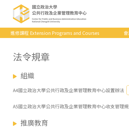
進修課程 Extension Programs and Courses
會
全部課程
法令規章
專業/學分
證照/考試
組織
商管/永續
科技/生活
A4國立政治大學公共行政及企業管理教育中心設置辦法
健康運動
A5國立政治大學公共行政及企業管理教育中心收支管理規
英語
推廣教育
日韓語