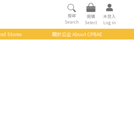
搜尋
選購
未登入
Search
Select
Log in
nd Stores
關於公企 About CPBAE
數位學習平台
經營理念
公企中心介紹
組織架構與人員職掌
傳承與延續
影音公企
建築與公共藝術