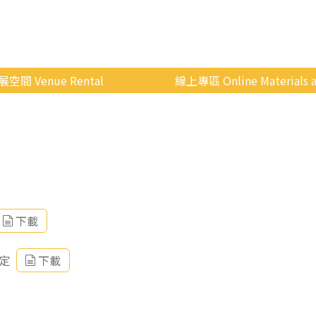
展空間 Venue Rental
線上專區 Online Materials a
空間介紹
國立政治大學 Moodle 
場地租借
線上商城
申請流程
使用辦法
會展快訊
下載
歷年活動
定
下載