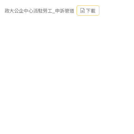
政大公企中心派駐勞工_申訴管道
下載