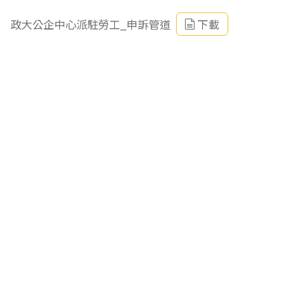
政大公企中心派駐勞工_申訴管道
下載