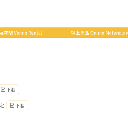
展空間 Venue Rental
線上專區 Online Materials a
空間介紹
國立政治大學 Moodle 
場地租借
線上商城
申請流程
使用辦法
會展快訊
下載
歷年活動
定
下載