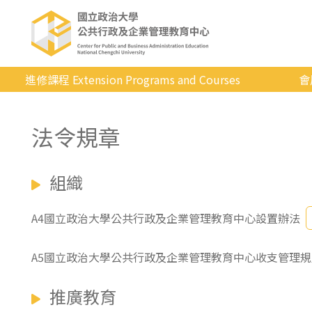
進修課程 Extension Programs and Courses
會
全部課程
法令規章
專業/學分
證照/考試
組織
商管/永續
科技/生活
A4國立政治大學公共行政及企業管理教育中心設置辦法
健康運動
A5國立政治大學公共行政及企業管理教育中心收支管理規
英語
推廣教育
日韓語