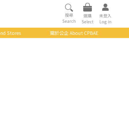
搜尋
選購
未登入
Search
Select
Log in
nd Stores
關於公企 About CPBAE
數位學習平台
經營理念
公企中心介紹
組織架構與人員職掌
傳承與延續
影音公企
建築與公共藝術