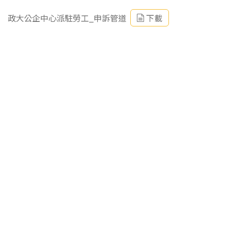
政大公企中心派駐勞工_申訴管道
下載