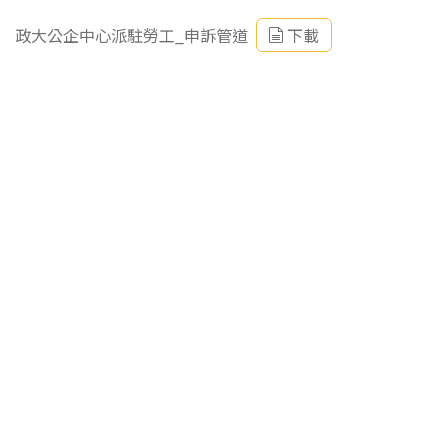
政大公企中心派駐勞工_申訴管道
下載