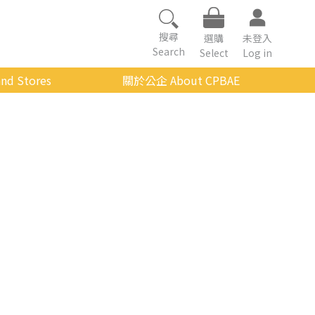
搜尋
選購
未登入
Search
Select
Log in
nd Stores
關於公企 About CPBAE
數位學習平台
經營理念
公企中心介紹
組織架構與人員職掌
傳承與延續
影音公企
建築與公共藝術