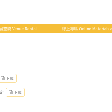
展空間 Venue Rental
線上專區 Online Materials a
空間介紹
國立政治大學 Moodle 
場地租借
線上商城
申請流程
使用辦法
會展快訊
下載
歷年活動
定
下載