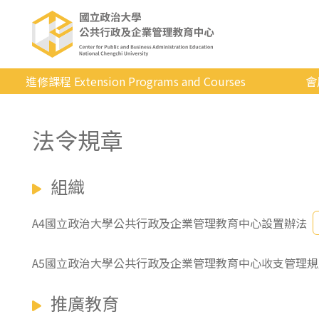
進修課程 Extension Programs and Courses
會
全部課程
法令規章
專業/學分
證照/考試
組織
商管/永續
科技/生活
A4國立政治大學公共行政及企業管理教育中心設置辦法
健康運動
A5國立政治大學公共行政及企業管理教育中心收支管理規
英語
推廣教育
日韓語