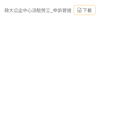
政大公企中心派駐勞工_申訴管道
下載