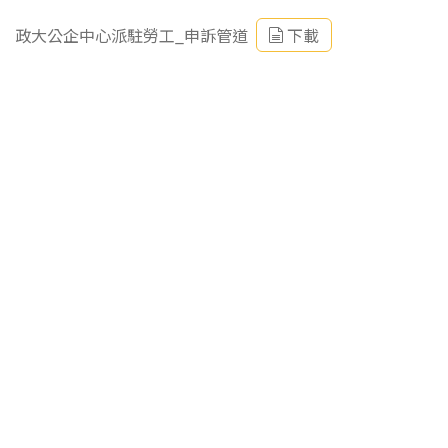
政大公企中心派駐勞工_申訴管道
下載