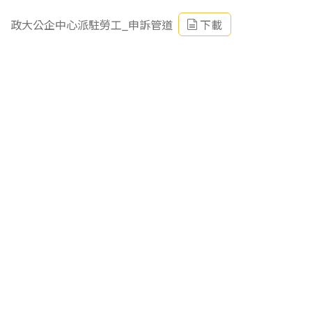
政大公企中心派駐勞工_申訴管道
下載