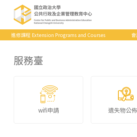
進修課程 Extension Programs and Courses
會
全部課程
服務臺
專業/學分
證照/考試
商管/永續
科技/生活
健康運動
wifi申請
遺失物公
英語
日韓語