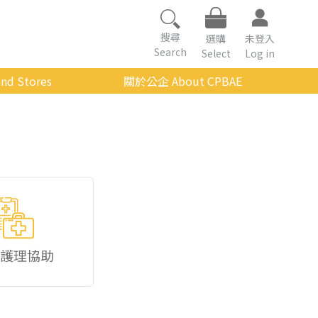
搜尋
選購
未登入
Search
Select
Log in
nd Stores
關於公企 About CPBAE
數位學習平台
經營理念
公企中心介紹
組織架構與人員職掌
傳承與延續
影音公企
建築與公共藝術
護理協助