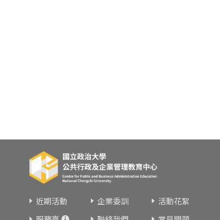
東南亞語
歐語及其他
語言檢定
採購專業
隨班附讀
免費講座
近期活動
企業委訓
活動花絮
服務臺
聯絡我們
常見問題