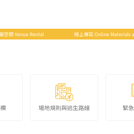
展空間 Venue Rental
線上專區 Online Materials a
空間介紹
國立政治大學 Moodle 
場地租借
線上商城
申請流程
使用辦法
會展快訊
歷年活動
佈欄
場地規則與逃生路線
緊急