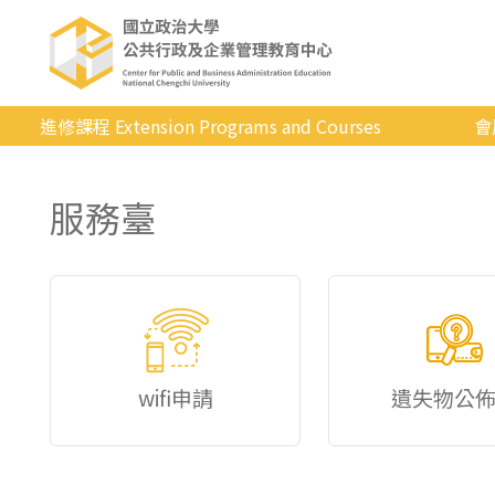
進修課程 Extension Programs and Courses
會
全部課程
服務臺
專業/學分
證照/考試
商管/永續
科技/生活
健康運動
wifi申請
遺失物公
英語
日韓語