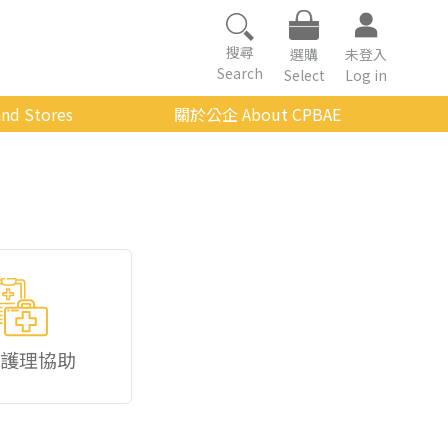
搜尋
選購
未登入
Search
Select
Log in
nd Stores
關於公企 About CPBAE
數位學習平台
經營理念
公企中心介紹
組織架構與人員職掌
傳承與延續
影音公企
建築與公共藝術
護理協助