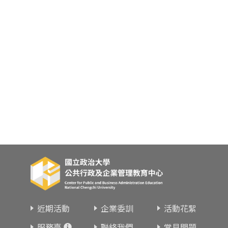
東南亞語
歐語及其他
語言檢定
採購專業
隨班附讀
免費講座
近期活動
企業委訓
活動花絮
服務臺
聯絡我們
常見問題