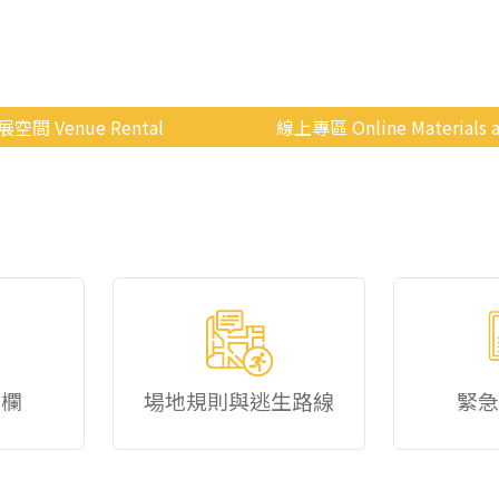
展空間 Venue Rental
線上專區 Online Materials a
空間介紹
國立政治大學 Moodle 
場地租借
線上商城
申請流程
使用辦法
會展快訊
歷年活動
佈欄
場地規則與逃生路線
緊急