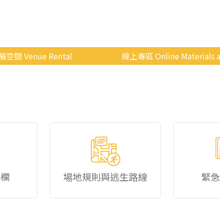
展空間 Venue Rental
線上專區 Online Materials a
空間介紹
國立政治大學 Moodle 
場地租借
線上商城
申請流程
使用辦法
會展快訊
歷年活動
佈欄
場地規則與逃生路線
緊急