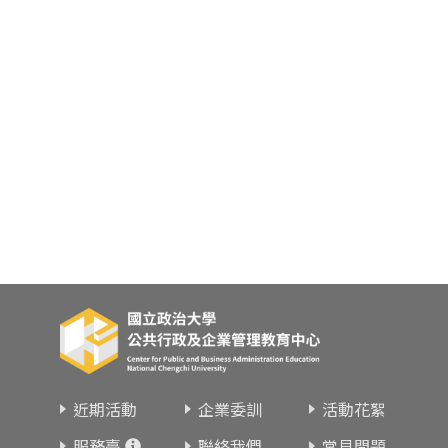
東南亞語
歐語及其他
語言檢定
採購專業
隨班附讀
免費講座
近期活動
企業委訓
活動花絮
服務臺
聯絡我們
常見問題