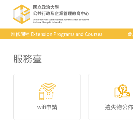
進修課程 Extension Programs and Courses
會
全部課程
服務臺
專業/學分
證照/考試
商管/永續
科技/生活
健康運動
wifi申請
遺失物公
英語
日韓語