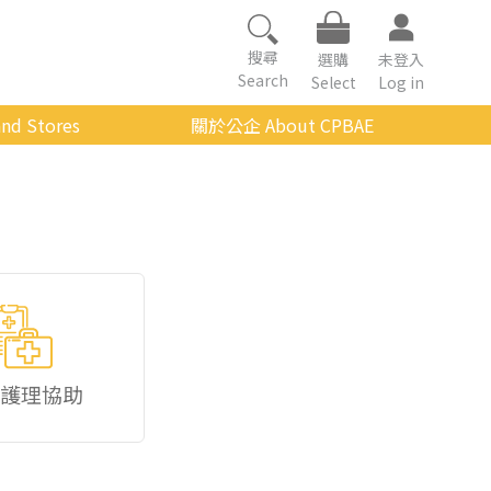
搜尋
選購
未登入
Search
Select
Log in
nd Stores
關於公企 About CPBAE
數位學習平台
經營理念
公企中心介紹
組織架構與人員職掌
傳承與延續
影音公企
建築與公共藝術
護理協助