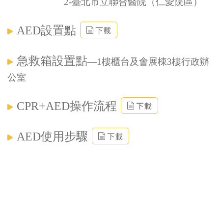
2-臺北市立聯合醫院（仁愛院區）
AED
設置點
下載
急救箱設置點
—1
樓櫃台及會展棟3樓行政辦
公室
CPR+AED
操作流程
下載
AED
使用步驟
下載