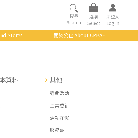
搜尋
選購
未登入
Search
Select
Log in
nd Stores
關於公企 About CPBAE
數位學習平台
經營理念
公企中心介紹
組織架構與人員職掌
本資料
其他
傳承與延續
戶
近期活動
影音公企
單
企業委訓
建築與公共藝術
理
活動花絮
程
服務臺