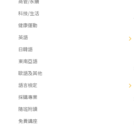
商管/永續
東南亞語
科技/生活
歐語及其他
健康運動
語言檢定
英語
採購專業
日韓語
隨班附讀
東南亞語
免費講座
歐語及其他
語言檢定
採購專業
隨班附讀
免費講座