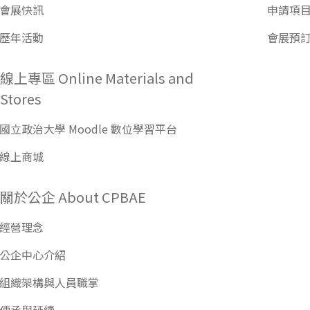
會展快訊
申請項
歷年活動
會展預
線上專區 Online Materials and
Stores
國立政治大學 Moodle 數位學習平台
線上商城
關於公企 About CPBAE
經營理念
公企中心介紹
組織架構與人員職掌