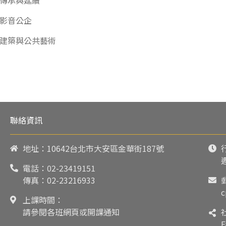
傳承與延續
影音公企
建築與公共藝術
聯絡資訊
地址：10642台北市大安區金華街187號
電話：
02-23419151
傳真：02-23216933
c
上課時間：
請參閱各班網頁或開課通知
F