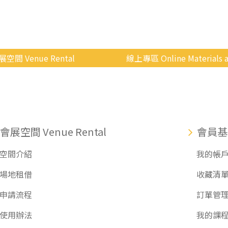
展空間 Venue Rental
線上專區 Online Materials a
空間介紹
國立政治大學 Moodle 
場地租借
線上商城
申請流程
會展空間 Venue Rental
會員基
使用辦法
空間介紹
我的帳
會展快訊
場地租借
收藏清
歷年活動
申請流程
訂單管
使用辦法
我的課