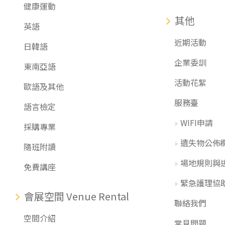
健康運動
其他
英語
近期活動
日韓語
企業委訓
東南亞語
活動花絮
歐語及其他
服務臺
語言檢定
WIFI申請
採購專業
遺失物公佈
隨班附讀
場地規則與
免費講座
緊急護理協
會展空間 Venue Rental
聯絡我們
空間介紹
常見問題