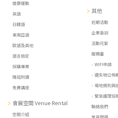
健康運動
其他
英語
近期活動
日韓語
企業委訓
東南亞語
活動花絮
歐語及其他
服務臺
語言檢定
WIFI申請
採購專業
遺失物公佈
隨班附讀
場地規則與
免費講座
緊急護理協
會展空間 Venue Rental
聯絡我們
空間介紹
常見問題