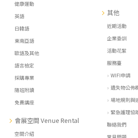
健康運動
其他
英語
近期活動
日韓語
企業委訓
東南亞語
活動花絮
歐語及其他
服務臺
語言檢定
WIFI申請
採購專業
遺失物公佈
隨班附讀
場地規則與
免費講座
緊急護理協
會展空間 Venue Rental
聯絡我們
空間介紹
常見問題