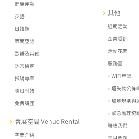
健康運動
其他
英語
近期活動
日韓語
企業委訓
東南亞語
活動花絮
歐語及其他
服務臺
語言檢定
WIFI申請
採購專業
遺失物公佈
隨班附讀
場地規則與
免費講座
緊急護理協
會展空間 Venue Rental
聯絡我們
空間介紹
常見問題