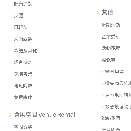
健康運動
其他
英語
近期活動
日韓語
企業委訓
東南亞語
活動花絮
歐語及其他
服務臺
語言檢定
WIFI申請
採購專業
遺失物公佈
隨班附讀
場地規則與
免費講座
緊急護理協
會展空間 Venue Rental
聯絡我們
空間介紹
常見問題