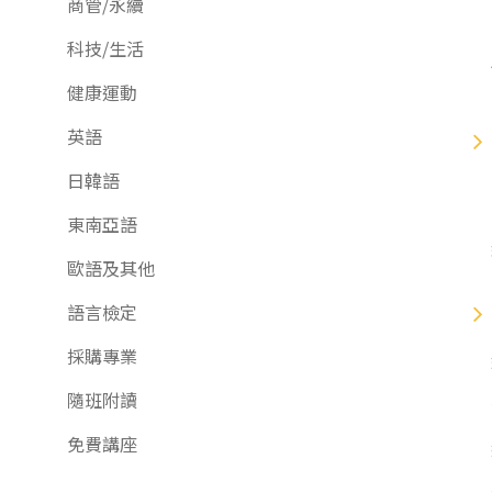
商管/永續
東南亞語
科技/生活
歐語及其他
健康運動
語言檢定
英語
採購專業
日韓語
隨班附讀
東南亞語
免費講座
歐語及其他
語言檢定
採購專業
隨班附讀
免費講座