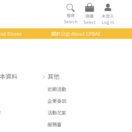
搜尋
選購
未登入
Search
Select
Log in
nd Stores
關於公企 About CPBAE
數位學習平台
經營理念
公企中心介紹
組織架構與人員職掌
本資料
其他
傳承與延續
戶
近期活動
影音公企
單
企業委訓
建築與公共藝術
理
活動花絮
程
服務臺