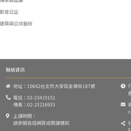
傳承與延續
影音公企
建築與公共藝術
聯絡資訊
地址：10642台北市大安區金華街187號
電話：
02-23419151
傳真：02-23216933
c
上課時間：
請參閱各班網頁或開課通知
F