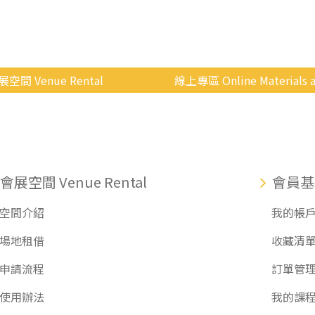
展空間 Venue Rental
線上專區 Online Materials a
空間介紹
國立政治大學 Moodle 
場地租借
線上商城
申請流程
會展空間 Venue Rental
會員基
使用辦法
空間介紹
我的帳
會展快訊
場地租借
收藏清
歷年活動
申請流程
訂單管
使用辦法
我的課