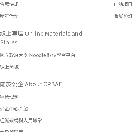
會展快訊
申請項
歷年活動
會展預
線上專區 Online Materials and
Stores
國立政治大學 Moodle 數位學習平台
線上商城
關於公企 About CPBAE
經營理念
公企中心介紹
組織架構與人員職掌