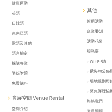
健康運動
其他
英語
近期活動
日韓語
企業委訓
東南亞語
活動花絮
歐語及其他
服務臺
語言檢定
WIFI申請
採購專業
遺失物公佈
隨班附讀
場地規則與
免費講座
緊急護理協
會展空間 Venue Rental
聯絡我們
空間介紹
常見問題