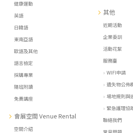
健康運動
其他
英語
近期活動
日韓語
企業委訓
東南亞語
活動花絮
歐語及其他
服務臺
語言檢定
WIFI申請
採購專業
遺失物公佈
隨班附讀
場地規則與
免費講座
緊急護理協
會展空間 Venue Rental
聯絡我們
空間介紹
常見問題