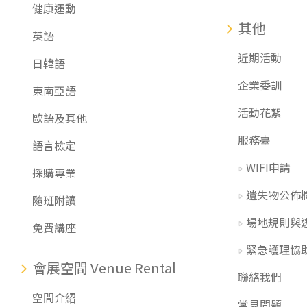
健康運動
其他
英語
近期活動
日韓語
企業委訓
東南亞語
活動花絮
歐語及其他
服務臺
語言檢定
WIFI申請
採購專業
遺失物公佈
隨班附讀
場地規則與
免費講座
緊急護理協
會展空間 Venue Rental
聯絡我們
空間介紹
常見問題