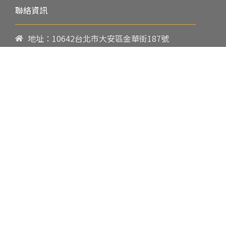
聯絡資訊
地址：10642台北市大安區金華街187號
電話：
02-23419151
傳真：02-23216933
上課時間：
請參閱各班網頁或開課通知
行政服務時間：
週一至週五09:00-17:00
郵件：
cpbae@nccu.edu.tw
社群：
Facebook