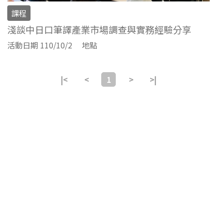
課程
淺談中日口筆譯產業市場調查與實務經驗分享
活動日期 110/10/2
地點
|<
<
1
>
>|