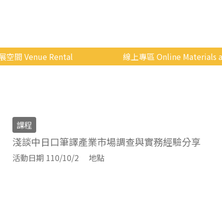
展空間 Venue Rental
線上專區 Online Materials a
空間介紹
國立政治大學 Moodle 
場地租借
線上商城
申請流程
課程
使用辦法
淺談中日口筆譯產業市場調查與實務經驗分享
會展快訊
活動日期 110/10/2
地點
歷年活動