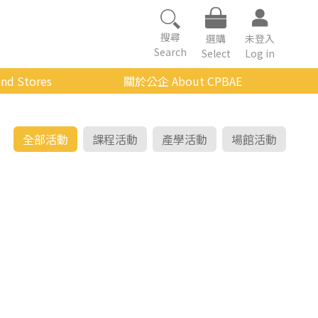
搜尋
選購
未登入
Search
Select
Log in
nd Stores
關於公企 About CPBAE
數位學習平台
經營理念
公企中心介紹
全部活動
課程活動
產學活動
場館活動
組織架構與人員職掌
傳承與延續
影音公企
建築與公共藝術