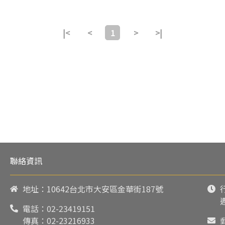
|<
<
1
>
>|
聯絡資訊
地址：10642台北市大安區金華街187號
電話：
02-23419151
傳真：02-23216933