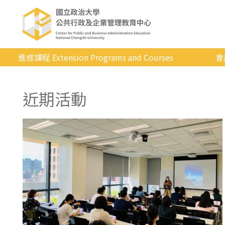
進修課程 Extension Programs and Courses
會
全部課程
近期活動
專業/學分
證照/考試
商管/永續
科技/生活
健康運動
英語
日韓語