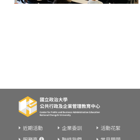
東南亞語
歐語及其他
語言檢定
採購專業
隨班附讀
免費講座
近期活動
企業委訓
活動花絮
服務臺
聯絡我們
常見問題