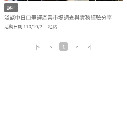
課程
淺談中日口筆譯產業市場調查與實務經驗分享
活動日期 110/10/2
地點
|<
<
1
>
>|