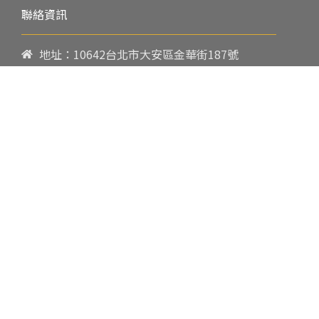
聯絡資訊
地址：10642台北市大安區金華街187號
電話：
02-23419151
傳真：02-23216933
上課時間：
請參閱各班網頁或開課通知
行政服務時間：
週一至週五09:00-17:00
郵件：
cpbae@nccu.edu.tw
社群：
Facebook