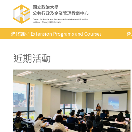
進修課程 Extension Programs and Courses
會
全部課程
近期活動
專業/學分
證照/考試
商管/永續
科技/生活
健康運動
英語
日韓語