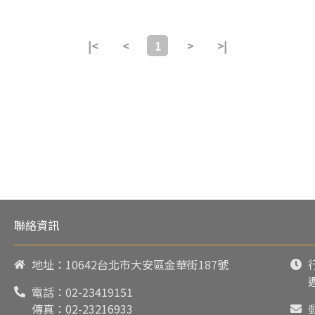
|<
<
1
>
>|
聯絡資訊
地址：10642台北市大安區金華街187號
電話：
02-23419151
傳真：02-23216933