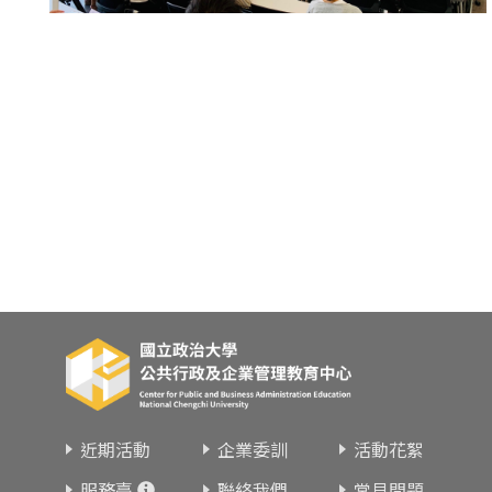
東南亞語
歐語及其他
語言檢定
採購專業
隨班附讀
免費講座
近期活動
企業委訓
活動花絮
服務臺
聯絡我們
常見問題