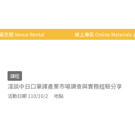
展空間 Venue Rental
線上專區 Online Materials a
空間介紹
國立政治大學 Moodle 
場地租借
線上商城
申請流程
課程
使用辦法
淺談中日口筆譯產業市場調查與實務經驗分享
會展快訊
活動日期 110/10/2
地點
歷年活動