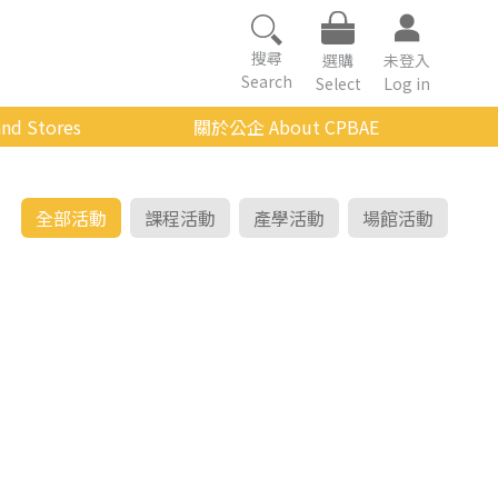
搜尋
選購
未登入
Search
Select
Log in
nd Stores
關於公企 About CPBAE
數位學習平台
經營理念
公企中心介紹
全部活動
課程活動
產學活動
場館活動
組織架構與人員職掌
傳承與延續
影音公企
建築與公共藝術