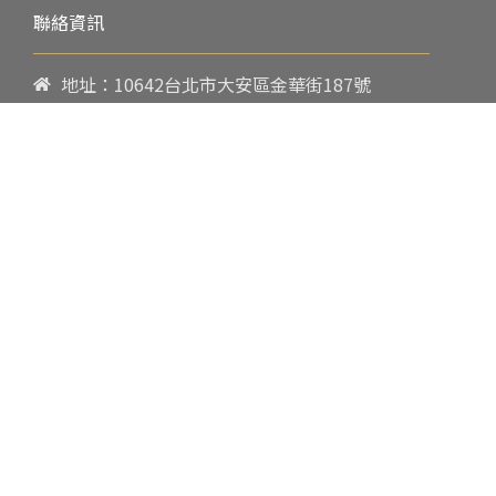
聯絡資訊
地址：10642台北市大安區金華街187號
電話：
02-23419151
傳真：02-23216933
上課時間：
請參閱各班網頁或開課通知
行政服務時間：
週一至週五09:00-17:00
郵件：
cpbae@nccu.edu.tw
社群：
Facebook