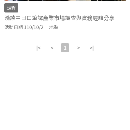
課程
淺談中日口筆譯產業市場調查與實務經驗分享
活動日期 110/10/2
地點
|<
<
1
>
>|