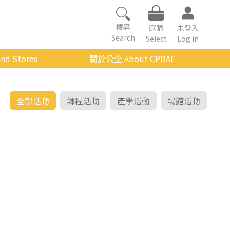
搜尋
選購
未登入
Search
Select
Log in
nd Stores
關於公企 About CPBAE
數位學習平台
經營理念
公企中心介紹
全部活動
課程活動
產學活動
場館活動
組織架構與人員職掌
傳承與延續
影音公企
建築與公共藝術