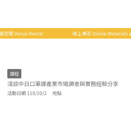
展空間 Venue Rental
線上專區 Online Materials a
空間介紹
國立政治大學 Moodle 
場地租借
線上商城
申請流程
課程
使用辦法
淺談中日口筆譯產業市場調查與實務經驗分享
會展快訊
活動日期 110/10/2
地點
歷年活動