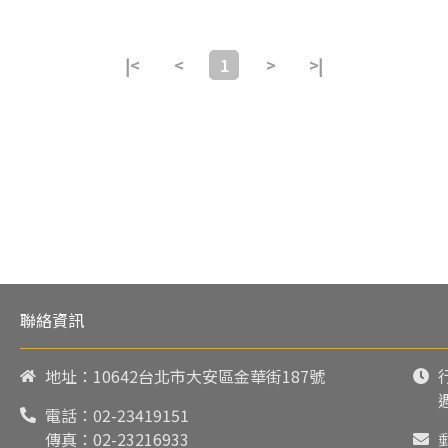
|<
<
1
>
>|
聯絡資訊
地址：10642台北市大安區金華街187號
電話：
02-23419151
傳真：02-23216933