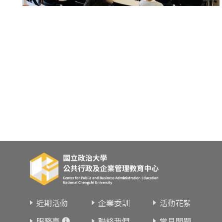
東南亞語
歐語及其他
語言檢定
採購專業
隨班附讀
免費講座
近期活動
企業委訓
活動花絮
服務臺
聯絡我們
常見問題