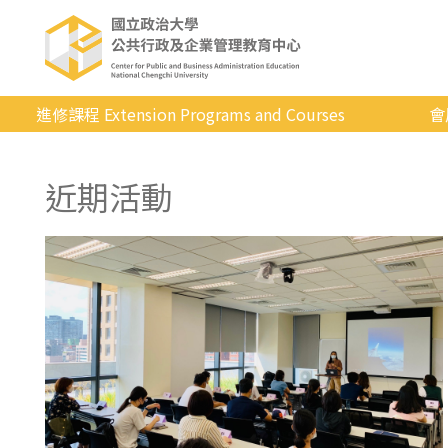
進修課程 Extension Programs and Courses
會
全部課程
近期活動
專業/學分
證照/考試
商管/永續
科技/生活
健康運動
英語
日韓語