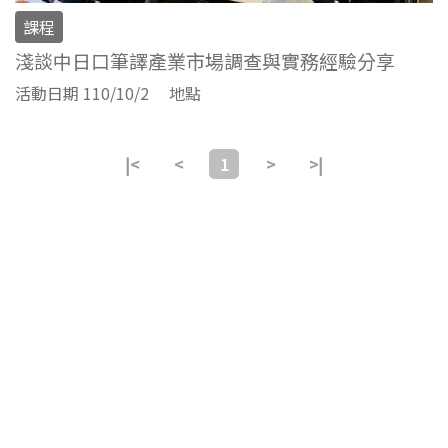
課程
淺談中日口筆譯產業市場調查與實務經驗分享
活動日期 110/10/2
地點
|<
<
1
>
>|