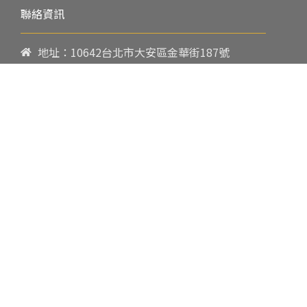
聯絡資訊
地址：10642台北市大安區金華街187號
電話：
02-23419151
傳真：02-23216933
上課時間：
請參閱各班網頁或開課通知
行政服務時間：
週一至週五09:00-17:00
郵件：
cpbae@nccu.edu.tw
社群：
Facebook