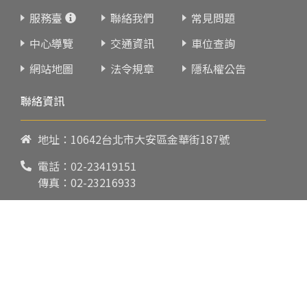
服務臺
聯絡我們
常見問題
中心導覽
交通資訊
車位查詢
網站地圖
法令規章
隱私權公告
聯絡資訊
地址：10642台北市大安區金華街187號
電話：
02-23419151
傳真：02-23216933
上課時間：
請參閱各班網頁或開課通知
行政服務時間：
週一至週五09:00-17:00
郵件：