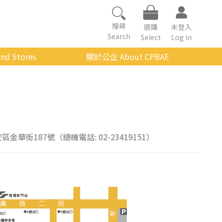
搜尋
選購
未登入
Search
Select
Log in
nd Stores
關於公企 About CPBAE
數位學習平台
經營理念
公企中心介紹
組織架構與人員職掌
傳承與延續
安區金華街187號（總機電話: 02-23419151）
影音公企
建築與公共藝術