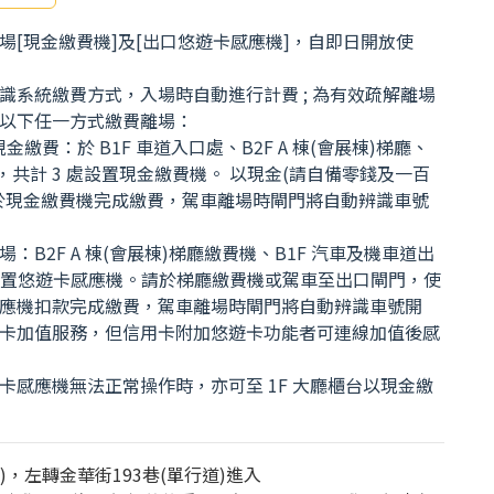
場[現金繳費機]及[出口悠遊卡感應機]，自即日開放使
識系統繳費方式，入場時自動進行計費 ; 為有效疏解離場
以下任一方式繳費離場：
現金繳費：於 B1F 車道入口處、B2F A 棟(會展棟)梯廳、
梯廳，共計 3 處設置現金繳費機。 以現金(請自備零錢及一百
於現金繳費機完成繳費，駕車離場時閘門將自動辨識車號
：B2F A 棟(會展棟)梯廳繳費機、B1F 汽車及機車道出
處設置悠遊卡感應機。請於梯廳繳費機或駕車至出口閘門，使
應機扣款完成繳費，駕車離場時閘門將自動辨識車號開
卡加值服務，但信用卡附加悠遊卡功能者可連線加值後感
卡感應機無法正常操作時，亦可至 1F 大廳櫃台以現金繳
)，左轉金華街193巷(單行道)進入