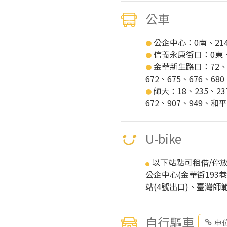
公車
公企中心：0南、214、
●
信義永康街口：0東、2
●
金華新生路口：72、10
●
672、675、676、6
師大：18、235、23
●
672、907、949、
U-bike
以下站點可租借/停放U
●
公企中心(金華街19
站(4號出口)、臺灣師
自行驅車
車