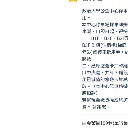
政治大學公企中心停車
用。
本中心停車場採車牌辨
車潮，自即日起，得採
一、B1F、B2F、B3F
B3F B 棟(住宿棟)
元鈔)或停車抵用券，
開啟。
二、感應悠遊卡扣款離場
口中央島，共計 3 
用已儲值的悠遊卡於感
啟。（本中心恕無悠遊
應扣款）
若遇現金繳費機或悠遊
費。 謝謝您。
由金華街199巷(單行道