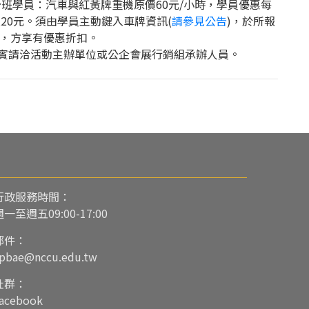
分班學員：汽車與紅黃牌重機原價60元/小時，學員優惠每
次20元。須由學員主動鍵入車牌資訊(
請參見公告
)，於所報
，方享有優惠折扣。
賓請洽活動主辦單位或公企會展行銷組承辦人員。
行政服務時間：
週一至週五09:00-17:00
郵件：
pbae@nccu.edu.tw
社群：
acebook