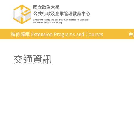
進修課程 Extension Programs and Courses
會
全部課程
交通資訊
專業/學分
證照/考試
商管/永續
科技/生活
健康運動
英語
日韓語