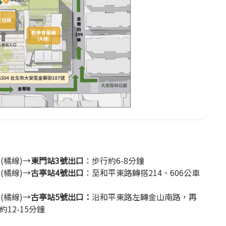
(橘線)→
東門站3號出口
：步行約6-8分鐘
(橘線)→
古亭站4號出口
：至和平東路轉搭214、606公車
(橘線)→
古亭站5號出口：
沿和平東路左轉金山南路，再
12-15分鐘