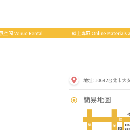
展空間 Venue Rental
線上專區 Online Materials a
空間介紹
國立政治大學 Moodle 
場地租借
線上商城
申請流程
使用辦法
地址: 10642台北市大
會展快訊
簡易地圖
歷年活動