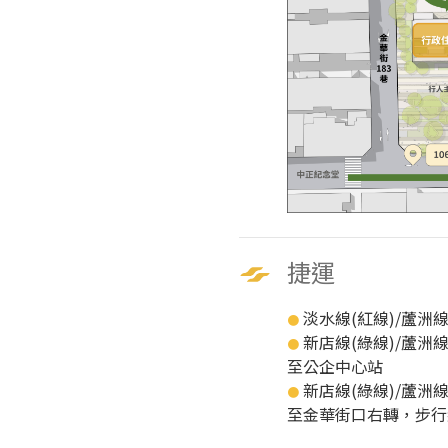
捷運
淡水線(紅線)/蘆洲線
●
新店線(綠線)/蘆洲線
●
至公企中心站
新店線(綠線)/蘆洲線
●
至金華街口右轉，步行約