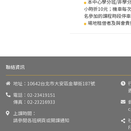
本中心學分班/非學
●
小時折10元；機車每
名參加的課程時段停車
場地租借者及與會貴
●
聯絡資訊
地址：10642台北市大安區金華街187號
電話：
02-23419151
傳真：02-23216933
c
上課時間：
請參閱各班網頁或開課通知
F