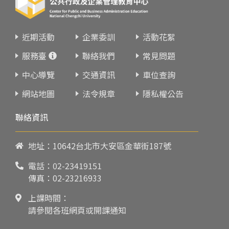
近期活動
企業委訓
活動花絮
服務臺
聯絡我們
常見問題
中心導覽
交通資訊
車位查詢
網站地圖
法令規章
隱私權公告
聯絡資訊
地址：10642台北市大安區金華街187號
電話：
02-23419151
傳真：02-23216933
上課時間：
請參閱各班網頁或開課通知