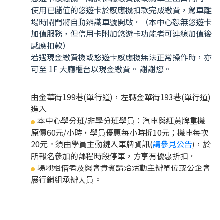
使用已儲值的悠遊卡於感應機扣款完成繳費，駕車離
場時閘門將自動辨識車號開啟。（本中心恕無悠遊卡
加值服務，但信用卡附加悠遊卡功能者可連線加值後
感應扣款）
若遇現金繳費機或悠遊卡感應機無法正常操作時，亦
可至 1F 大廳櫃台以現金繳費。 謝謝您。
由金華街199巷(單行道)，左轉金華街193巷(單行道)
進入
本中心學分班/非學分班學員：汽車與紅黃牌重機
●
原價60元/小時，學員優惠每小時折10元；機車每次
20元。須由學員主動鍵入車牌資訊(
請參見公告
)，於
所報名參加的課程時段停車，方享有優惠折扣。
場地租借者及與會貴賓請洽活動主辦單位或公企會
●
展行銷組承辦人員。