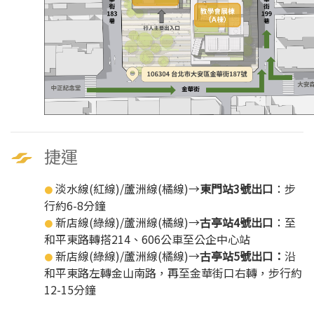
捷運
淡水線(紅線)/蘆洲線(橘線)→
東門站3號出口
：步
●
行約6-8分鐘
新店線(綠線)/蘆洲線(橘線)→
古亭站4號出口
：至
●
和平東路轉搭214、606公車至公企中心站
新店線(綠線)/蘆洲線(橘線)→
古亭站5號出口：
沿
●
和平東路左轉金山南路，再至金華街口右轉，步行約
12-15分鐘