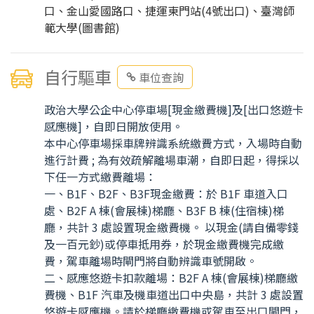
口、金山愛國路口、捷運東門站(4號出口)、臺灣師
範大學(圖書館)
自行驅車
車位查詢
政治大學公企中心停車場[現金繳費機]及[出口悠遊卡
感應機]，自即日開放使用。
本中心停車場採車牌辨識系統繳費方式，入場時自動
進行計費 ; 為有效疏解離場車潮，自即日起，得採以
下任一方式繳費離場：
一、B1F、B2F、B3F現金繳費：於 B1F 車道入口
處、B2F A 棟(會展棟)梯廳、B3F B 棟(住宿棟)梯
廳，共計 3 處設置現金繳費機。 以現金(請自備零錢
及一百元鈔)或停車抵用券，於現金繳費機完成繳
費，駕車離場時閘門將自動辨識車號開啟。
二、感應悠遊卡扣款離場：B2F A 棟(會展棟)梯廳繳
費機、B1F 汽車及機車道出口中央島，共計 3 處設置
悠遊卡感應機。請於梯廳繳費機或駕車至出口閘門，