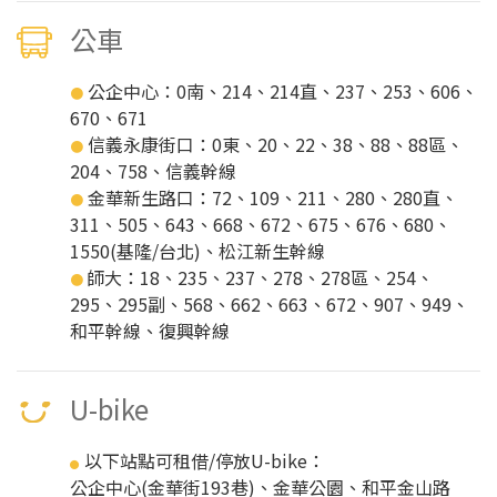
公車
公企中心：0南、214、214直、237、253、606、
●
670、671
信義永康街口：0東、20、22、38、88、88區、
●
204、758、信義幹線
金華新生路口：72、109、211、280、280直、
●
311、505、643、668、672、675、676、680、
1550(基隆/台北)、松江新生幹線
師大：18、235、237、278、278區、254、
●
295、295副、568、662、663、672、907、949、
和平幹線、復興幹線
U-bike
以下站點可租借/停放U-bike：
●
公企中心(金華街193巷)、金華公園、和平金山路