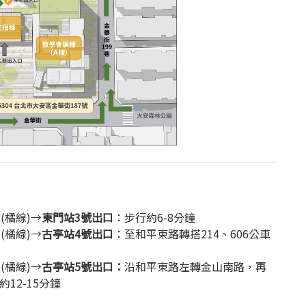
(橘線)→
東門站3號出口
：步行約6-8分鐘
(橘線)→
古亭站4號出口
：至和平東路轉搭214、606公車
(橘線)→
古亭站5號出口：
沿和平東路左轉金山南路，再
12-15分鐘