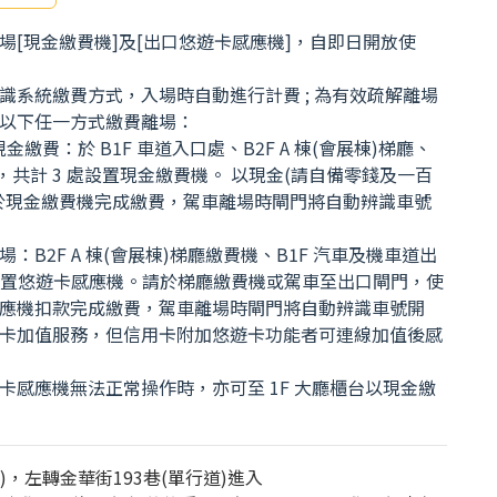
場[現金繳費機]及[出口悠遊卡感應機]，自即日開放使
識系統繳費方式，入場時自動進行計費 ; 為有效疏解離場
以下任一方式繳費離場：
現金繳費：於 B1F 車道入口處、B2F A 棟(會展棟)梯廳、
梯廳，共計 3 處設置現金繳費機。 以現金(請自備零錢及一百
於現金繳費機完成繳費，駕車離場時閘門將自動辨識車號
：B2F A 棟(會展棟)梯廳繳費機、B1F 汽車及機車道出
處設置悠遊卡感應機。請於梯廳繳費機或駕車至出口閘門，使
應機扣款完成繳費，駕車離場時閘門將自動辨識車號開
卡加值服務，但信用卡附加悠遊卡功能者可連線加值後感
卡感應機無法正常操作時，亦可至 1F 大廳櫃台以現金繳
)，左轉金華街193巷(單行道)進入