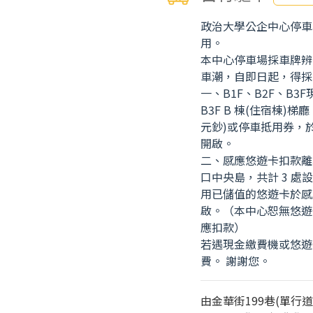
政治大學公企中心停車
用。
本中心停車場採車牌辨
車潮，自即日起，得採
一、B1F、B2F、B3F
B3F B 棟(住宿棟)
元鈔)或停車抵用券，
開啟。
二、感應悠遊卡扣款離場
口中央島，共計 3 
用已儲值的悠遊卡於感
啟。（本中心恕無悠遊
應扣款）
若遇現金繳費機或悠遊
費。 謝謝您。
由金華街199巷(單行道