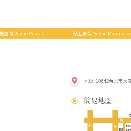
展空間 Venue Rental
線上專區 Online Materials a
空間介紹
國立政治大學 Moodle 
場地租借
線上商城
申請流程
使用辦法
地址: 10642台北市大
會展快訊
簡易地圖
歷年活動