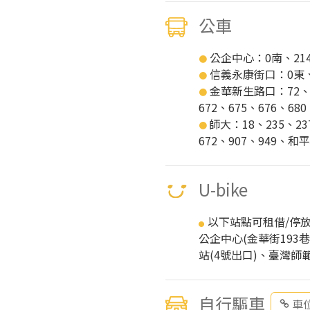
公車
公企中心：0南、214、
●
信義永康街口：0東、2
●
金華新生路口：72、10
●
672、675、676、6
師大：18、235、23
●
672、907、949、
U-bike
以下站點可租借/停放U
●
公企中心(金華街19
站(4號出口)、臺灣師
自行驅車
車