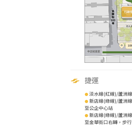
捷運
淡水線(紅線)/蘆洲線
●
新店線(綠線)/蘆洲線
●
至公企中心站
新店線(綠線)/蘆洲線
●
至金華街口右轉，步行約