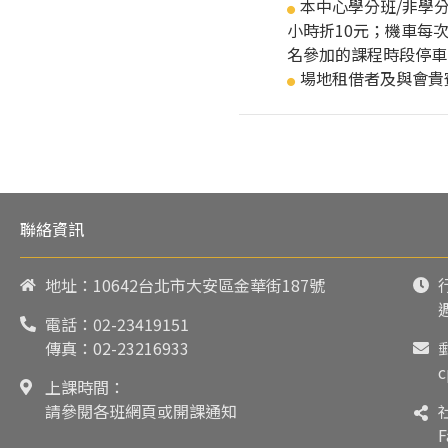
本中心學分班/非學
●
小時折10元；機車每
名參加的課程時段停車
場地租借者及與會貴
●
聯絡資訊
地址：10642台北市大安區金華街187號
電話：
02-23419151
傳真：02-23216933
c
上課時間：
請參閱各班網頁或開課通知
F