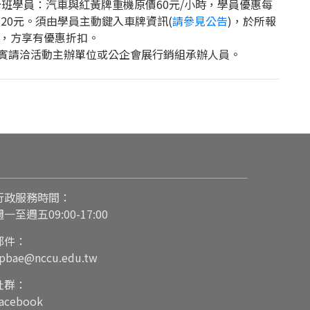
分班學員：汽車與紅黃牌重機原價60元/小時，學員優惠每
次20元。須由學員主動鍵入車牌資訊(
請參見公告
)，於所報
，方享有優惠折扣。
賓請洽活動主辦單位或公企會展行銷組承辦人員。
行政服務時間：
週一至週五09:00-17:00
郵件：
pbae@nccu.edu.tw
社群：
acebook