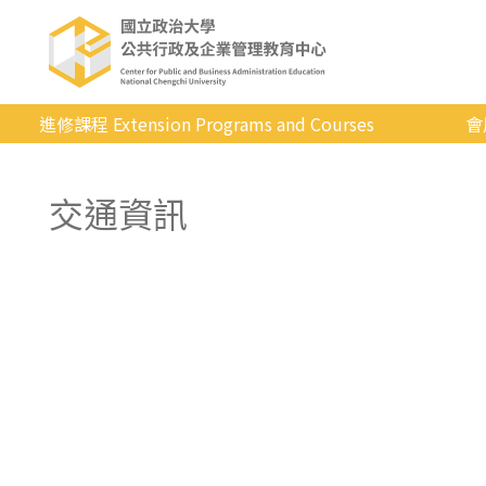
進修課程 Extension Programs and Courses
會
全部課程
交通資訊
專業/學分
證照/考試
商管/永續
科技/生活
健康運動
英語
日韓語