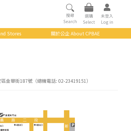
搜尋
選購
未登入
Search
Select
Log in
nd Stores
關於公企 About CPBAE
數位學習平台
經營理念
公企中心介紹
組織架構與人員職掌
傳承與延續
安區金華街187號（總機電話: 02-23419151）
影音公企
建築與公共藝術