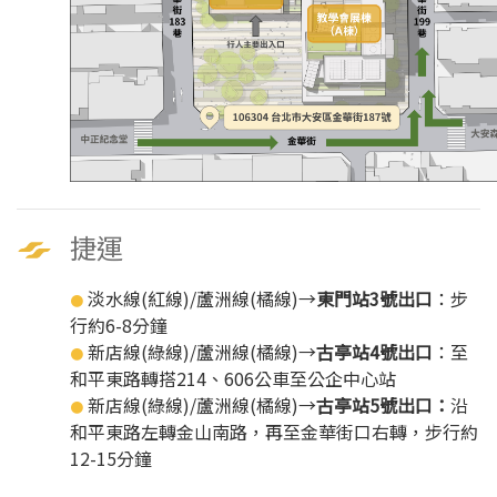
捷運
淡水線(紅線)/蘆洲線(橘線)→
東門站3號出口
：步
●
行約6-8分鐘
新店線(綠線)/蘆洲線(橘線)→
古亭站4號出口
：至
●
和平東路轉搭214、606公車至公企中心站
新店線(綠線)/蘆洲線(橘線)→
古亭站5號出口：
沿
●
和平東路左轉金山南路，再至金華街口右轉，步行約
12-15分鐘