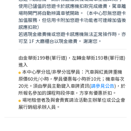
使用已儲值的悠遊卡於感應機扣款完成繳費，駕車離
場時閘門將自動辨識車號開啟。（本中心恕無悠遊卡
加值服務，但信用卡附加悠遊卡功能者可連線加值後
感應扣款）
若遇現金繳費機或悠遊卡感應機無法正常操作時，亦
可至 1F 大廳櫃台以現金繳費。 謝謝您。
由金華街199巷(單行道)，左轉金華街193巷(單行道)
進入
本中心學分班/非學分班學員：汽車與紅黃牌重機
●
原價60元/小時，學員優惠每小時折10元；機車每次
20元。須由學員主動鍵入車牌資訊(
請參見公告
)，於
所報名參加的課程時段停車，方享有優惠折扣。
場地租借者及與會貴賓請洽活動主辦單位或公企會
●
展行銷組承辦人員。