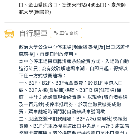
口、金山愛國路口、捷運東門站(4號出口)、臺灣師
範大學(圖書館)
自行驅車
車位查詢
政治大學公企中心停車場[現金繳費機]及[出口悠遊卡
感應機]，自即日開放使用。
本中心停車場採車牌辨識系統繳費方式，入場時自動
進行計費 ; 為有效疏解離場車潮，自即日起，得採以
下任一方式繳費離場：
一、B1F、B2F、B3F現金繳費：於 B1F 車道入口
處、B2F A 棟(會展棟)梯廳、B3F B 棟(住宿棟)梯
廳，共計 3 處設置現金繳費機。 以現金(請自備零錢
及一百元鈔)或停車抵用券，於現金繳費機完成繳
費，駕車離場時閘門將自動辨識車號開啟。
二、感應悠遊卡扣款離場：B2F A 棟(會展棟)梯廳繳
費機、B1F 汽車及機車道出口中央島，共計 3 處設置
悠遊卡感應機。請於梯廳繳費機或駕車至出口閘門，