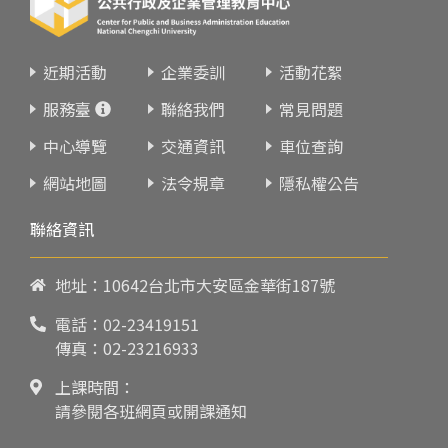
近期活動
企業委訓
活動花絮
服務臺
聯絡我們
常見問題
中心導覽
交通資訊
車位查詢
網站地圖
法令規章
隱私權公告
聯絡資訊
地址：10642台北市大安區金華街187號
電話：
02-23419151
傳真：02-23216933
上課時間：
請參閱各班網頁或開課通知