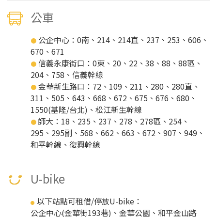
公車
公企中心：0南、214、214直、237、253、606、
●
670、671
信義永康街口：0東、20、22、38、88、88區、
●
204、758、信義幹線
金華新生路口：72、109、211、280、280直、
●
311、505、643、668、672、675、676、680、
1550(基隆/台北)、松江新生幹線
師大：18、235、237、278、278區、254、
●
295、295副、568、662、663、672、907、949、
和平幹線、復興幹線
U-bike
以下站點可租借/停放U-bike：
●
公企中心(金華街193巷)、金華公園、和平金山路