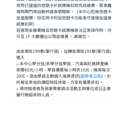
使用已儲值的悠遊卡於感應機扣款完成繳費，駕車離
場時閘門將自動辨識車號開啟。（本中心恕無悠遊卡
加值服務，但信用卡附加悠遊卡功能者可連線加值後
感應扣款）
若遇現金繳費機或悠遊卡感應機無法正常操作時，亦
可至 1F 大廳櫃台以現金繳費。 謝謝您。
由金華街199巷(單行道)，左轉金華街193巷(單行道)
進入
本中心學分班/非學分班學員：汽車與紅黃牌重機
●
原價60元/小時，學員優惠每小時折10元；機車每次
20元。須由學員主動鍵入車牌資訊(
請參見公告
)，於
所報名參加的課程時段停車，方享有優惠折扣。
場地租借者及與會貴賓請洽活動主辦單位或公企會
●
展行銷組承辦人員。