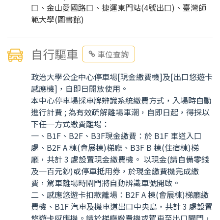
口、金山愛國路口、捷運東門站(4號出口)、臺灣師
範大學(圖書館)
自行驅車
車位查詢
政治大學公企中心停車場[現金繳費機]及[出口悠遊卡
感應機]，自即日開放使用。
本中心停車場採車牌辨識系統繳費方式，入場時自動
進行計費 ; 為有效疏解離場車潮，自即日起，得採以
下任一方式繳費離場：
一、B1F、B2F、B3F現金繳費：於 B1F 車道入口
處、B2F A 棟(會展棟)梯廳、B3F B 棟(住宿棟)梯
廳，共計 3 處設置現金繳費機。 以現金(請自備零錢
及一百元鈔)或停車抵用券，於現金繳費機完成繳
費，駕車離場時閘門將自動辨識車號開啟。
二、感應悠遊卡扣款離場：B2F A 棟(會展棟)梯廳繳
費機、B1F 汽車及機車道出口中央島，共計 3 處設置
悠遊卡感應機。請於梯廳繳費機或駕車至出口閘門，