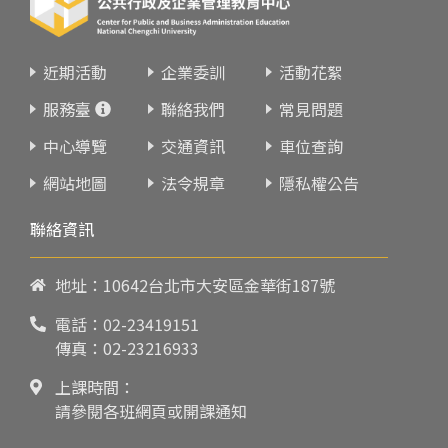
近期活動
企業委訓
活動花絮
服務臺
聯絡我們
常見問題
中心導覽
交通資訊
車位查詢
網站地圖
法令規章
隱私權公告
聯絡資訊
地址：10642台北市大安區金華街187號
電話：
02-23419151
傳真：02-23216933
上課時間：
請參閱各班網頁或開課通知