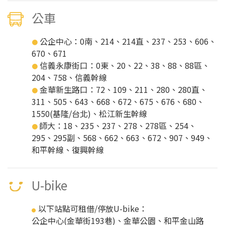
公車
公企中心：0南、214、214直、237、253、606、
●
670、671
信義永康街口：0東、20、22、38、88、88區、
●
204、758、信義幹線
金華新生路口：72、109、211、280、280直、
●
311、505、643、668、672、675、676、680、
1550(基隆/台北)、松江新生幹線
師大：18、235、237、278、278區、254、
●
295、295副、568、662、663、672、907、949、
和平幹線、復興幹線
U-bike
以下站點可租借/停放U-bike：
●
公企中心(金華街193巷)、金華公園、和平金山路