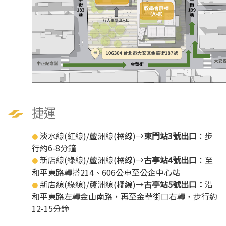
捷運
淡水線(紅線)/蘆洲線(橘線)→
東門站3號出口
：步
●
行約6-8分鐘
新店線(綠線)/蘆洲線(橘線)→
古亭站4號出口
：至
●
和平東路轉搭214、606公車至公企中心站
新店線(綠線)/蘆洲線(橘線)→
古亭站5號出口：
沿
●
和平東路左轉金山南路，再至金華街口右轉，步行約
12-15分鐘