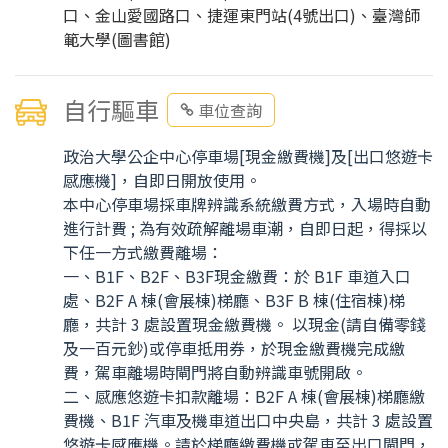
口、金山愛國路口、捷運東門站(4號出口)、臺灣師
範大學(圖書館)
自行驅車
車位查詢
政治大學公企中心停車場[現金繳費機]及[出口悠遊卡
感應機]，自即日開放使用。
本中心停車場採車牌辨識系統繳費方式，入場時自動
進行計費 ; 為有效疏解離場車潮，自即日起，得採以
下任一方式繳費離場：
一、B1F、B2F、B3F現金繳費：於 B1F 車道入口
處、B2F A 棟(會展棟)梯廳、B3F B 棟(住宿棟)梯
廳，共計 3 處設置現金繳費機。 以現金(請自備零錢
及一百元鈔)或停車抵用券，於現金繳費機完成繳
費，駕車離場時閘門將自動辨識車號開啟。
二、感應悠遊卡扣款離場：B2F A 棟(會展棟)梯廳繳
費機、B1F 汽車及機車道出口中央島，共計 3 處設置
悠遊卡感應機。請於梯廳繳費機或駕車至出口閘門，