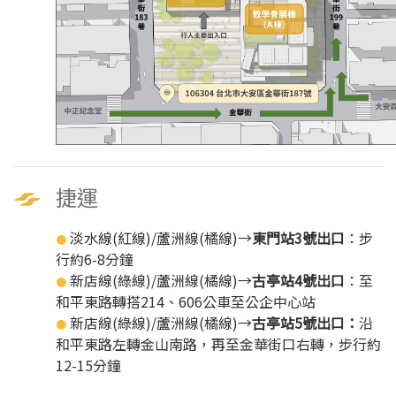
捷運
淡水線(紅線)/蘆洲線(橘線)→
東門站3號出口
：步
●
行約6-8分鐘
新店線(綠線)/蘆洲線(橘線)→
古亭站4號出口
：至
●
和平東路轉搭214、606公車至公企中心站
新店線(綠線)/蘆洲線(橘線)→
古亭站5號出口：
沿
●
和平東路左轉金山南路，再至金華街口右轉，步行約
12-15分鐘