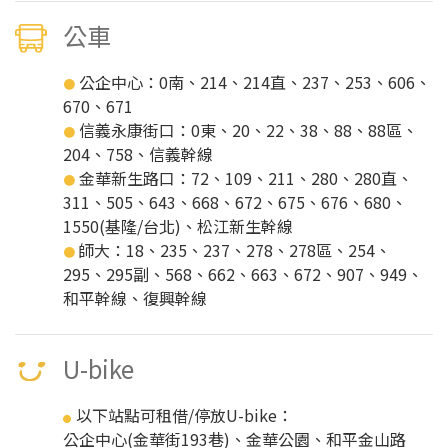
公車
公企中心：0南、214、214直、237、253、606、
●
670、671
信義永康街口：0東、20、22、38、88、88區、
●
204、758、信義幹線
金華新生路口：72、109、211、280、280直、
●
311、505、643、668、672、675、676、680、
1550(基隆/台北)、松江新生幹線
師大：18、235、237、278、278區、254、
●
295、295副、568、662、663、672、907、949、
和平幹線、復興幹線
U-bike
以下站點可租借/停放U-bike：
●
公企中心(金華街193巷)、金華公園、和平金山路