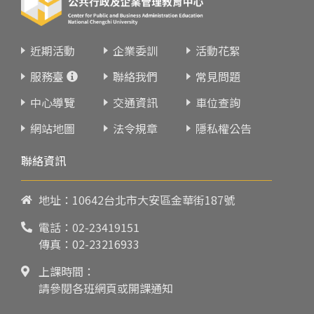
近期活動
企業委訓
活動花絮
服務臺
聯絡我們
常見問題
中心導覽
交通資訊
車位查詢
網站地圖
法令規章
隱私權公告
聯絡資訊
地址：10642台北市大安區金華街187號
電話：
02-23419151
傳真：02-23216933
上課時間：
請參閱各班網頁或開課通知