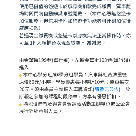
使用已儲值的悠遊卡於感應機扣款完成繳費，駕車離
場時閘門將自動辨識車號開啟。（本中心恕無悠遊卡
加值服務，但信用卡附加悠遊卡功能者可連線加值後
感應扣款）
若遇現金繳費機或悠遊卡感應機無法正常操作時，亦
可至 1F 大廳櫃台以現金繳費。 謝謝您。
由金華街199巷(單行道)，左轉金華街193巷(單行道)
進入
本中心學分班/非學分班學員：汽車與紅黃牌重機
●
原價60元/小時，學員優惠每小時折10元；機車每次
20元。須由學員主動鍵入車牌資訊(
請參見公告
)，於
所報名參加的課程時段停車，方享有優惠折扣。
場地租借者及與會貴賓請洽活動主辦單位或公企會
●
展行銷組承辦人員。