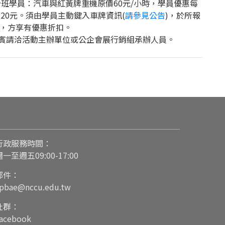
分班學員：汽車與紅黃牌重機原價60元/小時，學員優惠每
次20元。須由學員主動鍵入車牌資訊(
請參見公告
)，於所報
，方享有優惠折扣。
賓請洽活動主辦單位或公企會展行銷組承辦人員。
行政服務時間：
週一至週五09:00-17:00
郵件：
pbae@nccu.edu.tw
社群：
acebook