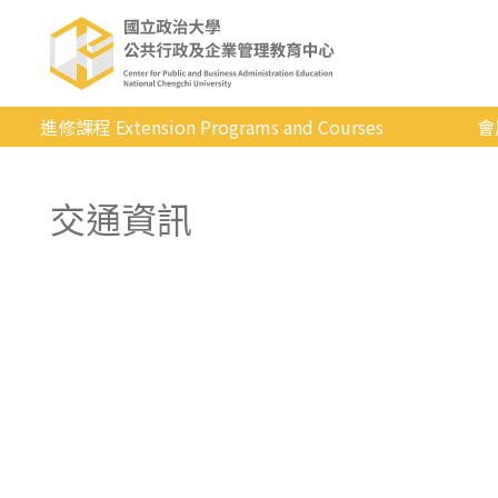
進修課程 Extension Programs and Courses
會
全部課程
交通資訊
專業/學分
證照/考試
商管/永續
科技/生活
健康運動
英語
日韓語