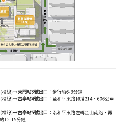
(橘線)→
東門站3號出口
：步行約6-8分鐘
(橘線)→
古亭站4號出口
：至和平東路轉搭214、606公車
(橘線)→
古亭站5號出口：
沿和平東路左轉金山南路，再
12-15分鐘