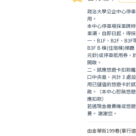
政治大學公企中心停車
用。
本中心停車場採車牌辨
車潮，自即日起，得採
一、B1F、B2F、B3F
B3F B 棟(住宿棟)
元鈔)或停車抵用券，
開啟。
二、感應悠遊卡扣款離場
口中央島，共計 3 
用已儲值的悠遊卡於感
啟。（本中心恕無悠遊
應扣款）
若遇現金繳費機或悠遊
費。 謝謝您。
由金華街199巷(單行道