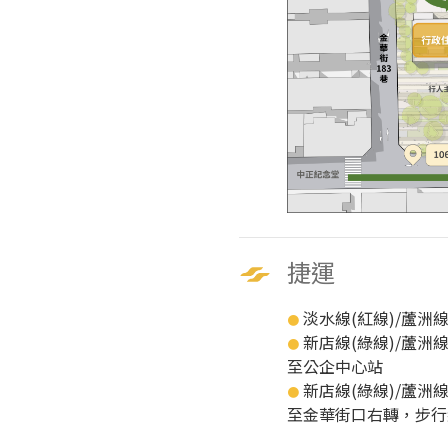
捷運
淡水線(紅線)/蘆洲線
●
新店線(綠線)/蘆洲線
●
至公企中心站
新店線(綠線)/蘆洲線
●
至金華街口右轉，步行約