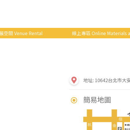
展空間 Venue Rental
線上專區 Online Materials a
空間介紹
國立政治大學 Moodle 
場地租借
線上商城
申請流程
使用辦法
地址: 10642台北市大
會展快訊
簡易地圖
歷年活動