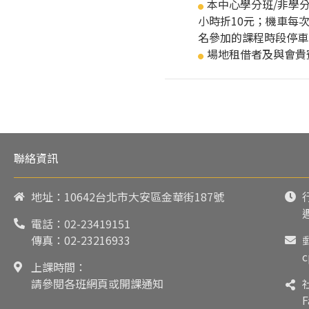
本中心學分班/非學
●
小時折10元；機車每
名參加的課程時段停車
場地租借者及與會貴
●
聯絡資訊
地址：10642台北市大安區金華街187號
電話：
02-23419151
傳真：02-23216933
c
上課時間：
請參閱各班網頁或開課通知
F