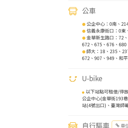
公車
公企中心：0南、214、
●
信義永康街口：0東、2
●
金華新生路口：72、10
●
672、675、676、6
師大：18、235、23
●
672、907、949、
U-bike
以下站點可租借/停放U
●
公企中心(金華街19
站(4號出口)、臺灣師
自行驅車
車