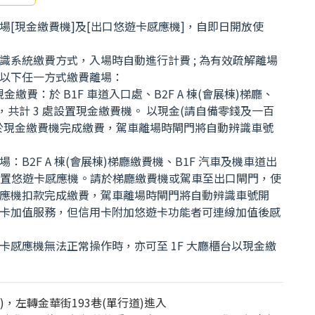
場[現金繳費機]及[出口悠遊卡感應機]，自即日開放使
識系統繳費方式，入場時自動進行計費 ; 為有效疏解離場
以下任一方式繳費離場：
現金繳費：於 B1F 車道入口處、B2F A 棟(會展棟)梯廳、
梯廳，共計 3 處設置現金繳費機。 以現金(請自備零錢及一百
於現金繳費機完成繳費，駕車離場時閘門將自動辨識車號
：B2F A 棟(會展棟)梯廳繳費機、B1F 汽車及機車道出
處設置悠遊卡感應機。請於梯廳繳費機或駕車至出口閘門，使
應機扣款完成繳費，駕車離場時閘門將自動辨識車號開
卡加值服務，但信用卡附加悠遊卡功能者可連線加值後感
卡感應機無法正常操作時，亦可至 1F 大廳櫃台以現金繳
)，左轉金華街193巷(單行道)進入