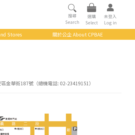
搜尋
選購
未登入
Search
Select
Log in
nd Stores
關於公企 About CPBAE
數位學習平台
經營理念
公企中心介紹
組織架構與人員職掌
傳承與延續
安區金華街187號（總機電話: 02-23419151）
影音公企
建築與公共藝術