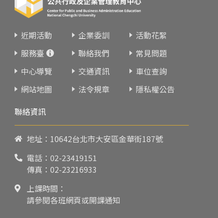
近期活動
企業委訓
活動花絮
服務臺
聯絡我們
常見問題
中心導覽
交通資訊
車位查詢
網站地圖
法令規章
隱私權公告
聯絡資訊
地址：10642台北市大安區金華街187號
電話：
02-23419151
傳真：02-23216933
上課時間：
請參閱各班網頁或開課通知