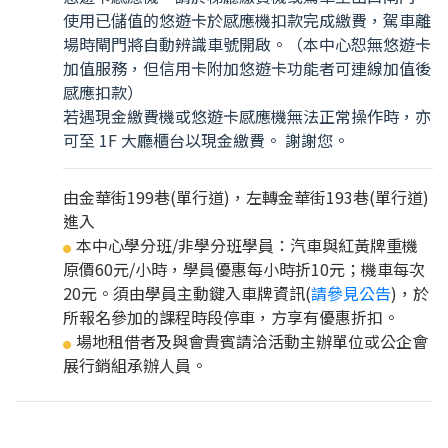
使用已儲值的悠遊卡於感應機扣款完成繳費，駕車離
場時閘門將自動辨識車號開啟。（本中心恕無悠遊卡
加值服務，但信用卡附加悠遊卡功能者可連線加值後
感應扣款）
若遇現金繳費機或悠遊卡感應機無法正常操作時，亦
可至 1F 大廳櫃台以現金繳費。 謝謝您。
由金華街199巷(單行道)，左轉金華街193巷(單行道)
進入
本中心學分班/非學分班學員：汽車與紅黃牌重機
●
原價60元/小時，學員優惠每小時折10元；機車每次
20元。須由學員主動鍵入車牌資訊(
請參見公告
)，於
所報名參加的課程時段停車，方享有優惠折扣。
場地租借者及與會貴賓請洽活動主辦單位或公企會
●
展行銷組承辦人員。