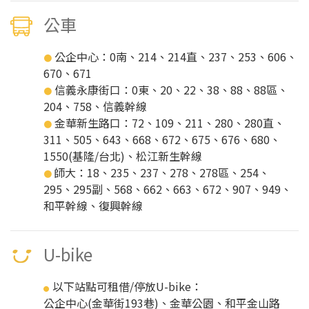
公車
公企中心：0南、214、214直、237、253、606、
●
670、671
信義永康街口：0東、20、22、38、88、88區、
●
204、758、信義幹線
金華新生路口：72、109、211、280、280直、
●
311、505、643、668、672、675、676、680、
1550(基隆/台北)、松江新生幹線
師大：18、235、237、278、278區、254、
●
295、295副、568、662、663、672、907、949、
和平幹線、復興幹線
U-bike
以下站點可租借/停放U-bike：
●
公企中心(金華街193巷)、金華公園、和平金山路