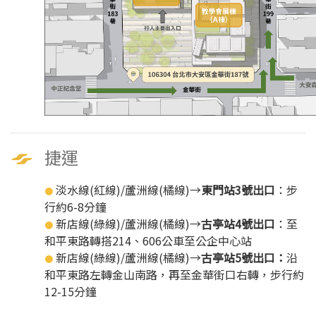
捷運
淡水線(紅線)/蘆洲線(橘線)→
東門站3號出口
：步
●
行約6-8分鐘
新店線(綠線)/蘆洲線(橘線)→
古亭站4號出口
：至
●
和平東路轉搭214、606公車至公企中心站
新店線(綠線)/蘆洲線(橘線)→
古亭站5號出口：
沿
●
和平東路左轉金山南路，再至金華街口右轉，步行約
12-15分鐘