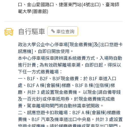
口、金山愛國路口、捷運東門站(4號出口)、臺灣師
範大學(圖書館)
自行驅車
車位查詢
政治大學公企中心停車場[現金繳費機]及[出口悠遊卡
感應機]，自即日開放使用。
本中心停車場採車牌辨識系統繳費方式，入場時自動
進行計費 ; 為有效疏解離場車潮，自即日起，得採以
下任一方式繳費離場：
一、B1F、B2F、B3F現金繳費：於 B1F 車道入口
處、B2F A 棟(會展棟)梯廳、B3F B 棟(住宿棟)梯
廳，共計 3 處設置現金繳費機。 以現金(請自備零錢
及一百元鈔)或停車抵用券，於現金繳費機完成繳
費，駕車離場時閘門將自動辨識車號開啟。
二、感應悠遊卡扣款離場：B2F A 棟(會展棟)梯廳繳
費機、B1F 汽車及機車道出口中央島，共計 3 處設置
悠遊卡感應機。請於梯廳繳費機或駕車至出口閘門，