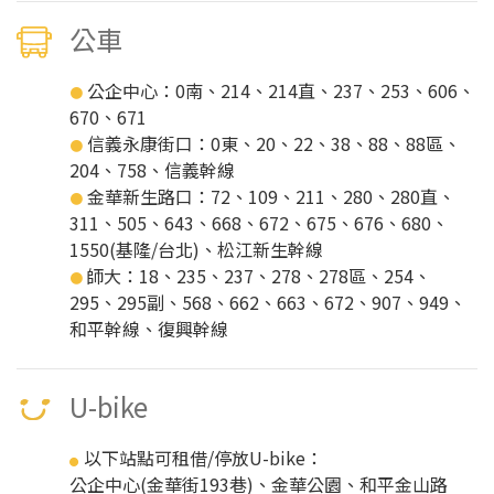
公車
公企中心：0南、214、214直、237、253、606、
●
670、671
信義永康街口：0東、20、22、38、88、88區、
●
204、758、信義幹線
金華新生路口：72、109、211、280、280直、
●
311、505、643、668、672、675、676、680、
1550(基隆/台北)、松江新生幹線
師大：18、235、237、278、278區、254、
●
295、295副、568、662、663、672、907、949、
和平幹線、復興幹線
U-bike
以下站點可租借/停放U-bike：
●
公企中心(金華街193巷)、金華公園、和平金山路