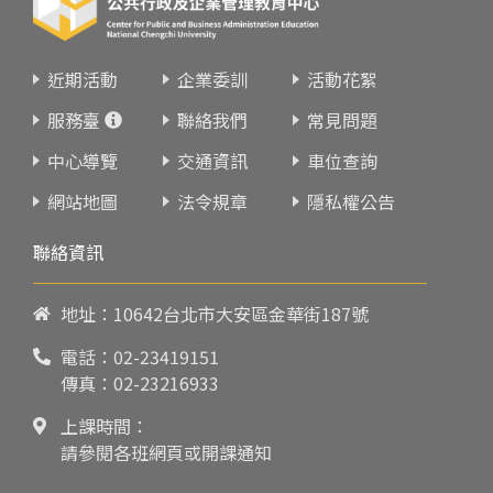
近期活動
企業委訓
活動花絮
服務臺
聯絡我們
常見問題
中心導覽
交通資訊
車位查詢
網站地圖
法令規章
隱私權公告
聯絡資訊
地址：10642台北市大安區金華街187號
電話：
02-23419151
傳真：02-23216933
上課時間：
請參閱各班網頁或開課通知