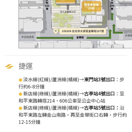
捷運
淡水線(紅線)/蘆洲線(橘線)→
東門站3號出口
：步
●
行約6-8分鐘
新店線(綠線)/蘆洲線(橘線)→
古亭站4號出口
：至
●
和平東路轉搭214、606公車至公企中心站
新店線(綠線)/蘆洲線(橘線)→
古亭站5號出口：
沿
●
和平東路左轉金山南路，再至金華街口右轉，步行約
12-15分鐘