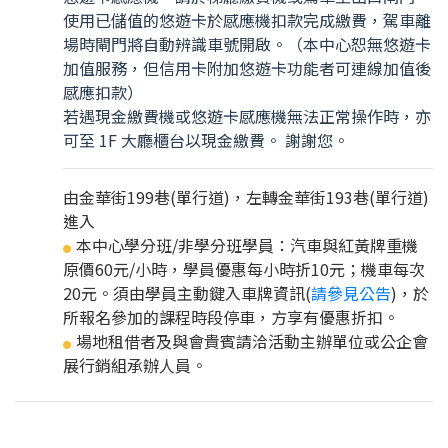
使用已儲值的悠遊卡於感應機扣款完成繳費，駕車離
場時閘門將自動辨識車號開啟。（本中心恕無悠遊卡
加值服務，但信用卡附加悠遊卡功能者可連線加值後
感應扣款）
若遇現金繳費機或悠遊卡感應機無法正常操作時，亦
可至 1F 大廳櫃台以現金繳費。 謝謝您。
由金華街199巷(單行道)，左轉金華街193巷(單行道)
進入
本中心學分班/非學分班學員：汽車與紅黃牌重機
●
原價60元/小時，學員優惠每小時折10元；機車每次
20元。須由學員主動鍵入車牌資訊(
請參見公告
)，於
所報名參加的課程時段停車，方享有優惠折扣。
場地租借者及與會貴賓請洽活動主辦單位或公企會
●
展行銷組承辦人員。