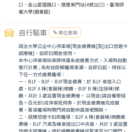
口、金山愛國路口、捷運東門站(4號出口)、臺灣師
範大學(圖書館)
自行驅車
車位查詢
政治大學公企中心停車場[現金繳費機]及[出口悠遊卡
感應機]，自即日開放使用。
本中心停車場採車牌辨識系統繳費方式，入場時自動
進行計費 ; 為有效疏解離場車潮，自即日起，得採以
下任一方式繳費離場：
一、B1F、B2F、B3F現金繳費：於 B1F 車道入口
處、B2F A 棟(會展棟)梯廳、B3F B 棟(住宿棟)梯
廳，共計 3 處設置現金繳費機。 以現金(請自備零錢
及一百元鈔)或停車抵用券，於現金繳費機完成繳
費，駕車離場時閘門將自動辨識車號開啟。
二、感應悠遊卡扣款離場：B2F A 棟(會展棟)梯廳繳
費機、B1F 汽車及機車道出口中央島，共計 3 處設置
悠遊卡感應機。請於梯廳繳費機或駕車至出口閘門，