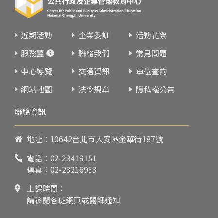
近期活動
企業委訓
活動花絮
服務臺
聯絡我們
常見問題
中心導覽
交通資訊
車位查詢
網站地圖
法令規章
隱私權公告
聯絡資訊
地址：10642台北市大安區金華街187號
電話：
02-23419151
傳真：02-23216933
上課時間：
請參閱各班網頁或開課通知