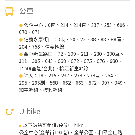
公車
公企中心：0南、214、214直、237、253、606、
●
670、671
信義永康街口：0東、20、22、38、88、88區、
●
204、758、信義幹線
金華新生路口：72、109、211、280、280直、
●
311、505、643、668、672、675、676、680、
1550(基隆/台北)、松江新生幹線
師大：18、235、237、278、278區、254、
●
295、295副、568、662、663、672、907、949、
和平幹線、復興幹線
U-bike
以下站點可租借/停放U-bike：
●
公企中心(金華街193巷)、金華公園、和平金山路