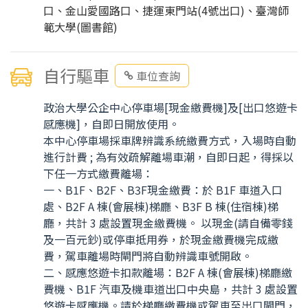
口、金山愛國路口、捷運東門站(4號出口)、臺灣師
範大學(圖書館)
自行驅車
車位查詢
政治大學公企中心停車場[現金繳費機]及[出口悠遊卡
感應機]，自即日開放使用。
本中心停車場採車牌辨識系統繳費方式，入場時自動
進行計費 ; 為有效疏解離場車潮，自即日起，得採以
下任一方式繳費離場：
一、B1F、B2F、B3F現金繳費：於 B1F 車道入口
處、B2F A 棟(會展棟)梯廳、B3F B 棟(住宿棟)梯
廳，共計 3 處設置現金繳費機。 以現金(請自備零錢
及一百元鈔)或停車抵用券，於現金繳費機完成繳
費，駕車離場時閘門將自動辨識車號開啟。
二、感應悠遊卡扣款離場：B2F A 棟(會展棟)梯廳繳
費機、B1F 汽車及機車道出口中央島，共計 3 處設置
悠遊卡感應機。請於梯廳繳費機或駕車至出口閘門，