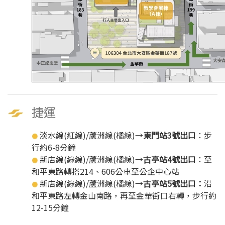
捷運
淡水線(紅線)/蘆洲線(橘線)→
東門站3號出口
：步
●
行約6-8分鐘
新店線(綠線)/蘆洲線(橘線)→
古亭站4號出口
：至
●
和平東路轉搭214、606公車至公企中心站
新店線(綠線)/蘆洲線(橘線)→
古亭站5號出口：
沿
●
和平東路左轉金山南路，再至金華街口右轉，步行約
12-15分鐘