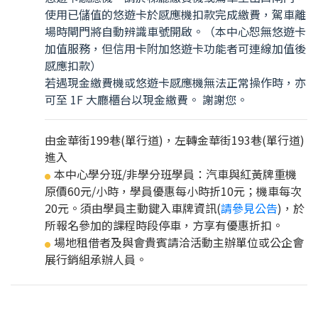
使用已儲值的悠遊卡於感應機扣款完成繳費，駕車離
場時閘門將自動辨識車號開啟。（本中心恕無悠遊卡
加值服務，但信用卡附加悠遊卡功能者可連線加值後
感應扣款）
若遇現金繳費機或悠遊卡感應機無法正常操作時，亦
可至 1F 大廳櫃台以現金繳費。 謝謝您。
由金華街199巷(單行道)，左轉金華街193巷(單行道)
進入
本中心學分班/非學分班學員：汽車與紅黃牌重機
●
原價60元/小時，學員優惠每小時折10元；機車每次
20元。須由學員主動鍵入車牌資訊(
請參見公告
)，於
所報名參加的課程時段停車，方享有優惠折扣。
場地租借者及與會貴賓請洽活動主辦單位或公企會
●
展行銷組承辦人員。